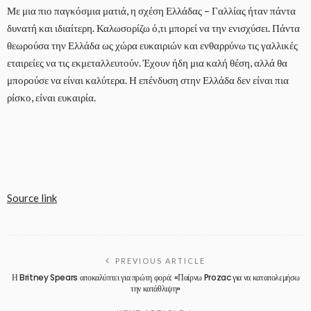
Με μια πιο παγκόσμια ματιά, η σχέση Ελλάδας – Γαλλίας ήταν πάντα
δυνατή και ιδιαίτερη. Καλωσορίζω ό,τι μπορεί να την ενισχύσει. Πάντα
θεωρούσα την Ελλάδα ως χώρα ευκαιριών και ενθαρρύνω τις γαλλικές
εταιρείες να τις εκμεταλλευτούν. Έχουν ήδη μια καλή θέση, αλλά θα
μπορούσε να είναι καλύτερα. Η επένδυση στην Ελλάδα δεν είναι πια
ρίσκο, είναι ευκαιρία.
Source link
PREVIOUS ARTICLE
Η Britney Spears αποκαλύπτει για πρώτη φορά: «Παίρνω Prozac για να καταπολεμήσω
την κατάθλιψη»