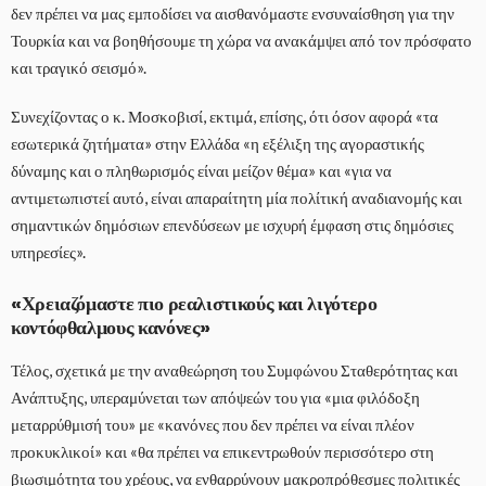
δεν πρέπει να μας εμποδίσει να αισθανόμαστε ενσυναίσθηση για την
Τουρκία και να βοηθήσουμε τη χώρα να ανακάμψει από τον πρόσφατο
και τραγικό σεισμό».
Συνεχίζοντας ο κ. Μοσκοβισί, εκτιμά, επίσης, ότι όσον αφορά «τα
εσωτερικά ζητήματα» στην Ελλάδα «η εξέλιξη της αγοραστικής
δύναμης και ο πληθωρισμός είναι μείζον θέμα» και «για να
αντιμετωπιστεί αυτό, είναι απαραίτητη μία πολίτική αναδιανομής και
σημαντικών δημόσιων επενδύσεων με ισχυρή έμφαση στις δημόσιες
υπηρεσίες».
«Χρειαζόμαστε πιο ρεαλιστικούς και λιγότερο
κοντόφθαλμους κανόνες»
Τέλος, σχετικά με την αναθεώρηση του Συμφώνου Σταθερότητας και
Ανάπτυξης, υπεραμύνεται των απόψεών του για «μια φιλόδοξη
μεταρρύθμισή του» με «κανόνες που δεν πρέπει να είναι πλέον
προκυκλικοί» και «θα πρέπει να επικεντρωθούν περισσότερο στη
βιωσιμότητα του χρέους, να ενθαρρύνουν μακροπρόθεσμες πολιτικές