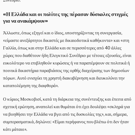
«Η Ελλάδα και οι πολίτες της πέρασαν δύσκολες στιγμές
για να ανακάμψουν»
Άλλωστε, όπως εξηγεί και ο ίδιος, υποστηρίζοντας τη συνεργασία,
«είμαστε ανεξάρτητοι δικαστές με δικαιοδοτικά καθήκοντα» και «στη
Γαλλία, όπως και στην Ελλάδα και σε περισσότερες από 40 άλλες
χώρες που διαθέτουν ήδη Ελεγκτικό Συνέδριο με τέτοιες εξουσίες, είναι
ευκολότερο να επιβληθούν κυρώσεις ή να παραπέμψουν σε πολιτικά ή
ποινικά δικαστήρια παραβιάσεις της ορθής διαχείρισης των δημοσίων
πόρων. Αυτό ενισχύει τη χρηστή διακυβέρνηση και διευκολύνει την
καταπολέμηση της διαφθορά».
Ο κύριος Μοσκοβισί, κατά τη διάρκεια της συνέντευξης και έπειτα από
σχετική ερώτηση, αναπολεί και θυμάται ότι έχει δουλέψει «σκληρά για
να βοηθήσει την Ελλάδα να βγει από τις δυσκολίες της», και, σήμερα,
συμπερασματικά, δηλώνει: «Είμαι περήφανος που βλέπω ότι δεν ήταν
κάτι μάταιο».