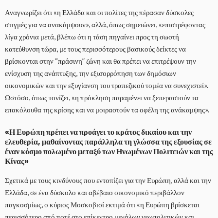
Αναγνωρίζει ότι «η Ελλάδα και οι πολίτες της πέρασαν δύσκολες
στιγμές για να ανακάμψουν», αλλά, όπως σημειώνει, «επιστρέφοντας
λίγα χρόνια μετά, βλέπω ότι η τάση πηγαίνει προς τη σωστή
κατεύθυνση τώρα, με τους περισσότερους βασικούς δείκτες να
βρίσκονται στην “πράσινη” ζώνη και θα πρέπει να επιτρέψουν την
ενίσχυση της ανάπτυξης, την εξισορρόπηση των δημόσιων
οικονομικών και την εξυγίανση του τραπεζικού τομέα να συνεχιστεί».
Ωστόσο, όπως τονίζει, «η πρόκληση παραμένει να ξεπεραστούν τα
επακόλουθα της κρίσης και να μοιραστούν τα οφέλη της ανάκαμψης».
«Η Ευρώπη πρέπει να προάγει το κράτος δικαίου και την
ελευθερία, μαθαίνοντας παράλληλα τη γλώσσα της εξουσίας σε
έναν κόσμο πολωμένο μεταξύ των Ηνωμένων Πολιτειών και της
Κίνας»
Σχετικά με τους κινδύνους που εντοπίζει για την Ευρώπη, αλλά και την
Ελλάδα, σε ένα δύσκολο και αβέβαιο οικονομικό περιβάλλον
παγκοσμίως, ο κύριος Μοσκοβισί εκτιμά ότι «η Ευρώπη βρίσκεται
περισσότερο από ποτέ στο επίκεντρο μεγάλων γεωπολιτικών και