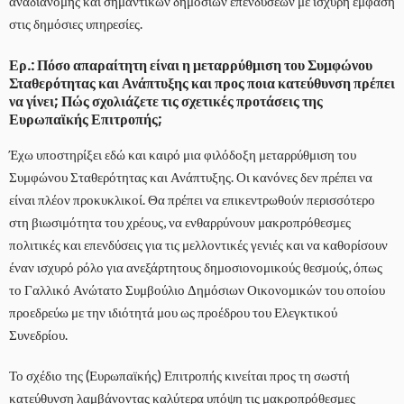
αναδιανομής και σημαντικών δημόσιων επενδύσεων με ισχυρή έμφαση
στις δημόσιες υπηρεσίες.
Ερ.: Πόσο απαραίτητη είναι η μεταρρύθμιση του Συμφώνου
Σταθερότητας και Ανάπτυξης και προς ποια κατεύθυνση πρέπει
να γίνει; Πώς σχολιάζετε τις σχετικές προτάσεις της
Ευρωπαϊκής Επιτροπής;
Έχω υποστηρίξει εδώ και καιρό μια φιλόδοξη μεταρρύθμιση του
Συμφώνου Σταθερότητας και Ανάπτυξης. Οι κανόνες δεν πρέπει να
είναι πλέον προκυκλικοί. Θα πρέπει να επικεντρωθούν περισσότερο
στη βιωσιμότητα του χρέους, να ενθαρρύνουν μακροπρόθεσμες
πολιτικές και επενδύσεις για τις μελλοντικές γενιές και να καθορίσουν
έναν ισχυρό ρόλο για ανεξάρτητους δημοσιονομικούς θεσμούς, όπως
το Γαλλικό Ανώτατο Συμβούλιο Δημόσιων Οικονομικών του οποίου
προεδρεύω με την ιδιότητά μου ως προέδρου του Ελεγκτικού
Συνεδρίου.
Το σχέδιο της (Ευρωπαϊκής) Επιτροπής κινείται προς τη σωστή
κατεύθυνση λαμβάνοντας καλύτερα υπόψη τις μακροπρόθεσμες