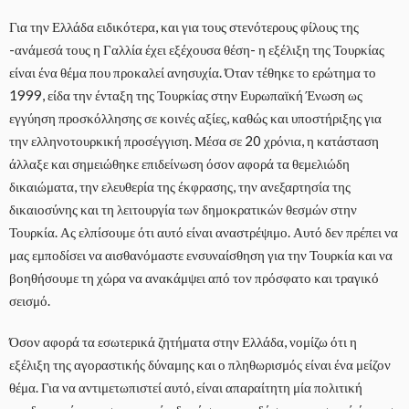
Για την Ελλάδα ειδικότερα, και για τους στενότερους φίλους της
-ανάμεσά τους η Γαλλία έχει εξέχουσα θέση- η εξέλιξη της Τουρκίας
είναι ένα θέμα που προκαλεί ανησυχία. Όταν τέθηκε το ερώτημα το
1999, είδα την ένταξη της Τουρκίας στην Ευρωπαϊκή Ένωση ως
εγγύηση προσκόλλησης σε κοινές αξίες, καθώς και υποστήριξης για
την ελληνοτουρκική προσέγγιση. Μέσα σε 20 χρόνια, η κατάσταση
άλλαξε και σημειώθηκε επιδείνωση όσον αφορά τα θεμελιώδη
δικαιώματα, την ελευθερία της έκφρασης, την ανεξαρτησία της
δικαιοσύνης και τη λειτουργία των δημοκρατικών θεσμών στην
Τουρκία. Ας ελπίσουμε ότι αυτό είναι αναστρέψιμο. Αυτό δεν πρέπει να
μας εμποδίσει να αισθανόμαστε ενσυναίσθηση για την Τουρκία και να
βοηθήσουμε τη χώρα να ανακάμψει από τον πρόσφατο και τραγικό
σεισμό.
Όσον αφορά τα εσωτερικά ζητήματα στην Ελλάδα, νομίζω ότι η
εξέλιξη της αγοραστικής δύναμης και ο πληθωρισμός είναι ένα μείζον
θέμα. Για να αντιμετωπιστεί αυτό, είναι απαραίτητη μία πολιτική