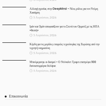
Αλλαγή ηγεσίας στην DeepMind – Νέος ρόλος για τον Ντέμη
Χασάμπη
5 Αυγούστου, 2026
Ιράν και Ομάν αποφασίζουν για το Στενά του Ορμούζ με τις ΗΠΑ
«θεατή»
5 Αυγούστου, 2026
Κέρδη για τις μεγάλες εταιρείες τεχνολογίας της Ευρώπης από την
τεχνητή νοημοσύνη
5 Αυγούστου, 2026
Μπούμερανγκ οι δασμοί – Ο Ντόναλντ Τραμπ επιστρέφει 100
δισεκατομμύρια δολάρια
5 Αυγούστου, 2026
Επικοινωνία