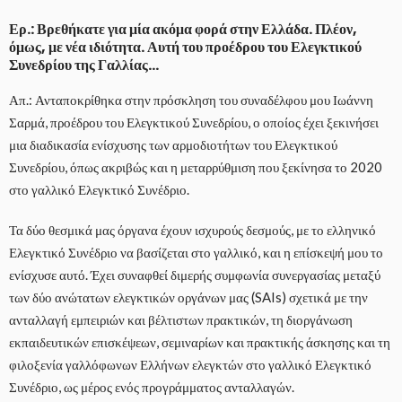
Ερ.: Βρεθήκατε για μία ακόμα φορά στην Ελλάδα. Πλέον,
όμως, με νέα ιδιότητα. Αυτή του προέδρου του Ελεγκτικού
Συνεδρίου της Γαλλίας…
Απ.: Ανταποκρίθηκα στην πρόσκληση του συναδέλφου μου Ιωάννη
Σαρμά, προέδρου του Ελεγκτικού Συνεδρίου, ο οποίος έχει ξεκινήσει
μια διαδικασία ενίσχυσης των αρμοδιοτήτων του Ελεγκτικού
Συνεδρίου, όπως ακριβώς και η μεταρρύθμιση που ξεκίνησα το 2020
στο γαλλικό Ελεγκτικό Συνέδριο.
Τα δύο θεσμικά μας όργανα έχουν ισχυρούς δεσμούς, με το ελληνικό
Ελεγκτικό Συνέδριο να βασίζεται στο γαλλικό, και η επίσκεψή μου το
ενίσχυσε αυτό. Έχει συναφθεί διμερής συμφωνία συνεργασίας μεταξύ
των δύο ανώτατων ελεγκτικών οργάνων μας (SAIs) σχετικά με την
ανταλλαγή εμπειριών και βέλτιστων πρακτικών, τη διοργάνωση
εκπαιδευτικών επισκέψεων, σεμιναρίων και πρακτικής άσκησης και τη
φιλοξενία γαλλόφωνων Ελλήνων ελεγκτών στο γαλλικό Ελεγκτικό
Συνέδριο, ως μέρος ενός προγράμματος ανταλλαγών.