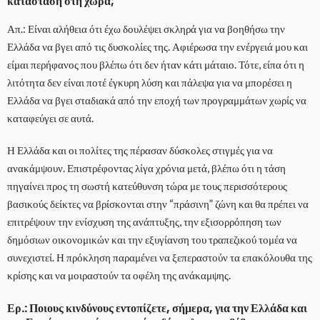
κατάσταση στη χώρα;
Απ.: Είναι αλήθεια ότι έχω δουλέψει σκληρά για να βοηθήσω την
Ελλάδα να βγει από τις δυσκολίες της. Αφιέρωσα την ενέργειά μου και
είμαι περήφανος που βλέπω ότι δεν ήταν κάτι μάταιο. Τότε, είπα ότι η
λιτότητα δεν είναι ποτέ έγκυρη λύση και πάλεψα για να μπορέσει η
Ελλάδα να βγει σταδιακά από την εποχή των προγραμμάτων χωρίς να
καταφεύγει σε αυτά.
Η Ελλάδα και οι πολίτες της πέρασαν δύσκολες στιγμές για να
ανακάμψουν. Επιστρέφοντας λίγα χρόνια μετά, βλέπω ότι η τάση
πηγαίνει προς τη σωστή κατεύθυνση τώρα με τους περισσότερους
βασικούς δείκτες να βρίσκονται στην “πράσινη” ζώνη και θα πρέπει να
επιτρέψουν την ενίσχυση της ανάπτυξης, την εξισορρόπηση των
δημόσιων οικονομικών και την εξυγίανση του τραπεζικού τομέα να
συνεχιστεί. Η πρόκληση παραμένει να ξεπεραστούν τα επακόλουθα της
κρίσης και να μοιραστούν τα οφέλη της ανάκαμψης.
Ερ.: Ποιους κινδύνους εντοπίζετε, σήμερα, για την Ελλάδα και