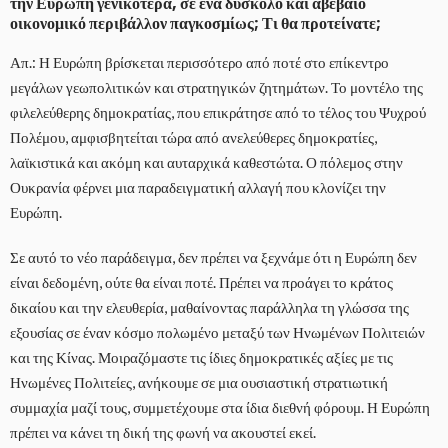
την Ευρώπη γενικότερα, σε ένα δύσκολο και αβέβαιο
οικονομικό περιβάλλον παγκοσμίως; Τι θα προτείνατε;
Απ.: Η Ευρώπη βρίσκεται περισσότερο από ποτέ στο επίκεντρο
μεγάλων γεωπολιτικών και στρατηγικών ζητημάτων. Το μοντέλο της
φιλελεύθερης δημοκρατίας, που επικράτησε από το τέλος του Ψυχρού
Πολέμου, αμφισβητείται τώρα από ανελεύθερες δημοκρατίες,
λαϊκιστικά και ακόμη και αυταρχικά καθεστώτα. Ο πόλεμος στην
Ουκρανία φέρνει μια παραδειγματική αλλαγή που κλονίζει την
Ευρώπη.
Σε αυτό το νέο παράδειγμα, δεν πρέπει να ξεχνάμε ότι η Ευρώπη δεν
είναι δεδομένη, ούτε θα είναι ποτέ. Πρέπει να προάγει το κράτος
δικαίου και την ελευθερία, μαθαίνοντας παράλληλα τη γλώσσα της
εξουσίας σε έναν κόσμο πολωμένο μεταξύ των Ηνωμένων Πολιτειών
και της Κίνας. Μοιραζόμαστε τις ίδιες δημοκρατικές αξίες με τις
Ηνωμένες Πολιτείες, ανήκουμε σε μια ουσιαστική στρατιωτική
συμμαχία μαζί τους, συμμετέχουμε στα ίδια διεθνή φόρουμ. Η Ευρώπη
πρέπει να κάνει τη δική της φωνή να ακουστεί εκεί.