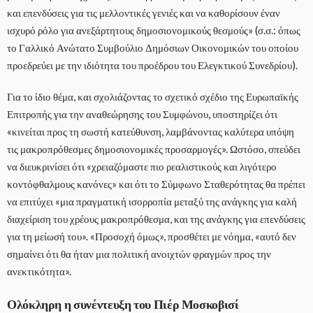
και επενδύσεις για τις μελλοντικές γενιές και να καθορίσουν έναν
ισχυρό ρόλο για ανεξάρτητους δημοσιονομικούς θεσμούς» (σ.σ.: όπως
το Γαλλικό Ανώτατο Συμβούλιο Δημόσιων Οικονομικών του οποίου
προεδρεύει με την ιδιότητα του προέδρου του Ελεγκτικού Συνεδρίου).
Για το ίδιο θέμα, και σχολιάζοντας το σχετικό σχέδιο της Ευρωπαϊκής
Επιτροπής για την αναθεώρησης του Συμφώνου, υποστηρίζει ότι
«κινείται προς τη σωστή κατεύθυνση, λαμβάνοντας καλύτερα υπόψη
τις μακροπρόθεσμες δημοσιονομικές προσαρμογές». Ωστόσο, σπεύδει
να διευκρινίσει ότι «χρειαζόμαστε πιο ρεαλιστικούς και λιγότερο
κοντόφθαλμους κανόνες» και ότι το Σύμφωνο Σταθερότητας θα πρέπει
να επιτύχει «μια πραγματική ισορροπία μεταξύ της ανάγκης για καλή
διαχείριση του χρέους μακροπρόθεσμα, και της ανάγκης για επενδύσεις
για τη μείωσή του». «Προσοχή όμως», προσθέτει με νόημα, «αυτό δεν
σημαίνει ότι θα ήταν μια πολιτική ανοιχτών φραγμών προς την
ανεκτικότητα».
Ολόκληρη η συνέντευξη του Πιέρ Μοσκοβισί