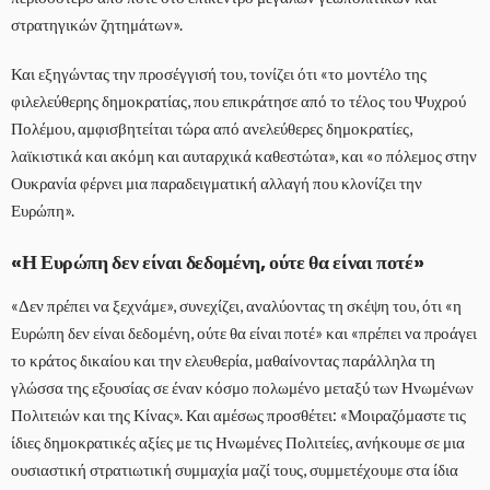
στρατηγικών ζητημάτων».
Και εξηγώντας την προσέγγισή του, τονίζει ότι «το μοντέλο της
φιλελεύθερης δημοκρατίας, που επικράτησε από το τέλος του Ψυχρού
Πολέμου, αμφισβητείται τώρα από ανελεύθερες δημοκρατίες,
λαϊκιστικά και ακόμη και αυταρχικά καθεστώτα», και «ο πόλεμος στην
Ουκρανία φέρνει μια παραδειγματική αλλαγή που κλονίζει την
Ευρώπη».
«Η Ευρώπη δεν είναι δεδομένη, ούτε θα είναι ποτέ»
«Δεν πρέπει να ξεχνάμε», συνεχίζει, αναλύοντας τη σκέψη του, ότι «η
Ευρώπη δεν είναι δεδομένη, ούτε θα είναι ποτέ» και «πρέπει να προάγει
το κράτος δικαίου και την ελευθερία, μαθαίνοντας παράλληλα τη
γλώσσα της εξουσίας σε έναν κόσμο πολωμένο μεταξύ των Ηνωμένων
Πολιτειών και της Κίνας». Και αμέσως προσθέτει: «Μοιραζόμαστε τις
ίδιες δημοκρατικές αξίες με τις Ηνωμένες Πολιτείες, ανήκουμε σε μια
ουσιαστική στρατιωτική συμμαχία μαζί τους, συμμετέχουμε στα ίδια