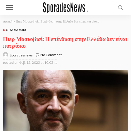
Αρχική
»
Πιερ Μοσκοβισί: Η επένδυση στην Ελλάδα δεν είναι πια ρίσκο
ΟΙΚΟΝΟΜΊΑ
Πιερ Μοσκοβισί: Η επένδυση στην Ελλάδα δεν είναι
πια ρίσκο
No Comment
Sporadesnews
posted on
Φεβ. 12, 2023 at 10:05 πμ