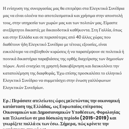
Η ενίσχυση της συνεργασίας μας θα επιτρέψει στα Ελεγκτικά Συνέδρια
μας να είναι ολοένα πιο αποτελεσματικά και χρήσιμα στην αποστολή
τους, στην υπηρεσία των χωρών μας και των πολιτών μας. Είμαστε
ανεξάρτητοι δικαστές με δικαιοδοτικά καθήκοντα. Στη Γαλλία, όπως
και στην Ελλάδα και σε περισσότερες από 40 άλλες χώρες που
διαθέτουν ήδη Ελεγκτικό Συνέδριο με τέτοιες εξουσίες, είναι
ευκολότερο να επιβληθούν κυρώσεις ή να παραπέμψουν σε πολιτικά ή
ποινικά δικαστήρια παραβιάσεις της ορθής διαχείρισης των δημοσίων
πόρων. Αυτό ενισχύει τη χρηστή διακυβέρνηση και διευκολύνει την
καταπολέμηση της διαφθοράς. Έχω επίσης προσκαλέσει το ελληνικό
Ελεγκτικό Συνέδριο να συμμετάσχει στην ένωση γαλλόφωνων
Ελεγκτικών Συνεδρίων.
Ερ.: Περάσατε ατελείωτες ώρες μελετώντας την οικονομική
κατάσταση της Ελλάδας, ως Ευρωπαίος επίτροπος
Οικονομικών και Δημοσιονομικών Υποθέσεων, Φορολογίας
και Τελωνείων σε μια δύσκολη περίοδο (2015-2019) και
γνωρίζετε πολλά εκ των έσω. Σήμερα, πώς κρίνετε την