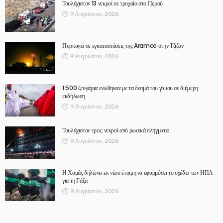
Τουλάχιστον 13 νεκροί σε τροχαίο στο Περού
9 Αυγούστου, 2026
Πυρκαγιά σε εγκαταστάσεις της Aramco στην Τζιζάν
9 Αυγούστου, 2026
1.500 ζευγάρια ενώθηκαν με τα δεσμά του γάμου σε διήμερη
εκδήλωση
9 Αυγούστου, 2026
Τουλάχιστον τρεις νεκροί από ρωσικά πλήγματα
9 Αυγούστου, 2026
Η Χαμάς δηλώνει εκ νέου έτοιμη να εφαρμόσει το σχέδιο των ΗΠΑ
για τη Γάζα
9 Αυγούστου, 2026