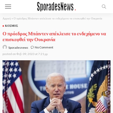
Αρχική
»
Ο πρόεδρος Μπάιντεν απέκλεισε το ενδεχόμενο να επισκεφθεί την Ουκρανία
ΚΌΣΜΟΣ
Ο πρόεδρος Μπάιντεν απέκλεισε το ενδεχόμενο να
επισκεφθεί την Ουκρανία
No Comment
Sporadesnews
posted on
Φεβ. 09, 2023 at 7:21 μμ