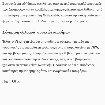
Στη συνέχεια ωθήθηκαν υψηλότερα από τις απότομα υψηλότερες τιμές
των ζωοτροφών και τα προβλήματα παραγωγής που προκλήθηκαν από
την άνθηση των φυκιών στη Χιλή, καθώς και από την κακή υγεία των
ψαριών στη Σκωτία που συνδέεται με τις θερμοκρασίες ρεκόρ.
Σύγκριση σολομού-ορυκτών καυσίμων
Τέλος, ο Vindheim είπε ότι οποιαδήποτε σύγκριση μεταξύ της
νορβηγικής βιομηχανίας πετρελαίου, η οποία φορολογείται με 78%,
και της βιομηχανίας σολομού είναι άδικη. «Η βιομηχανία πετρελαίου
και φυσικού αερίου ανήκει στο κράτος», είπε, ενώ η βιομηχανία
ιχθυοκαλλιέργειας «είναι ιδιωτική». Πρόσθεσε δε ότι οι παράκτιες
κοινότητες της Νορβηγίας ήταν «σθεναρά κατά» του φόρου.
Πηγή:
OT.gr