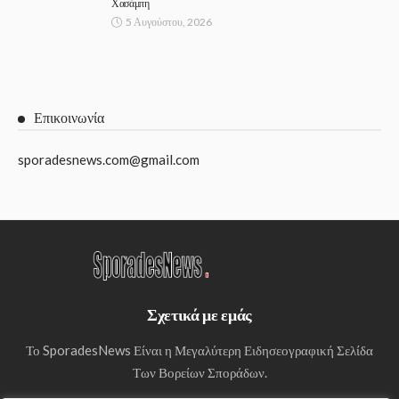
Χασάμπη
5 Αυγούστου, 2026
Επικοινωνία
sporadesnews.com@gmail.com
Σχετικά με εμάς
Το SporadesNews Είναι η Μεγαλύτερη Ειδησεογραφική Σελίδα
Των Βορείων Σποράδων.