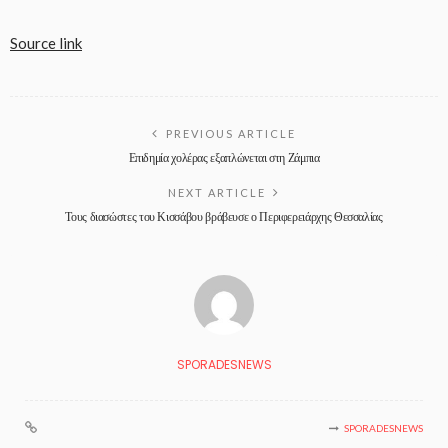
Source link
PREVIOUS ARTICLE
Επιδημία χολέρας εξαπλώνεται στη Ζάμπια
NEXT ARTICLE
Τους διασώστες του Κισσάβου βράβευσε ο Περιφερειάρχης Θεσσαλίας
SPORADESNEWS
SPORADESNEWS