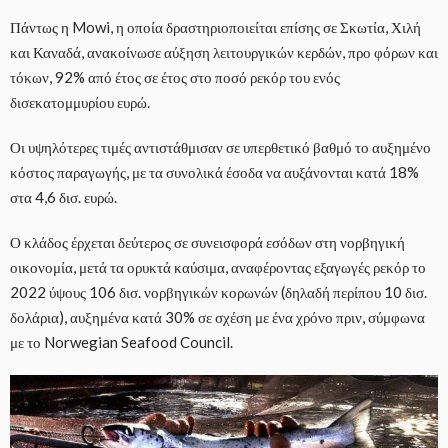
Πάντως η Mowi, η οποία δραστηριοποιείται επίσης σε Σκωτία, Χιλή
και Καναδά, ανακοίνωσε αύξηση λειτουργικών κερδών, προ φόρων και
τόκων, 92% από έτος σε έτος στο ποσό ρεκόρ του ενός
δισεκατομμυρίου ευρώ.
Οι υψηλότερες τιμές αντιστάθμισαν σε υπερθετικό βαθμό το αυξημένο
κόστος παραγωγής, με τα συνολικά έσοδα να αυξάνονται κατά 18%
στα 4,6 δισ. ευρώ.
Ο κλάδος έρχεται δεύτερος σε συνεισφορά εσόδων στη νορβηγική
οικονομία, μετά τα ορυκτά καύσιμα, αναφέροντας εξαγωγές ρεκόρ το
2022 ύψους 106 δισ. νορβηγικών κορωνών (δηλαδή περίπου 10 δισ.
δολάρια), αυξημένα κατά 30% σε σχέση με ένα χρόνο πριν, σύμφωνα
με το Norwegian Seafood Council.