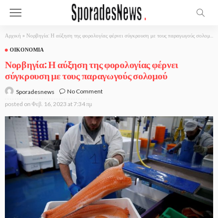
Αρχική
»
Νορβηγία: Η αύξηση της φορολογίας φέρνει σύγκρουση με τους παραγωγούς σολομού
ΟΙΚΟΝΟΜΊΑ
Νορβηγία: Η αύξηση της φορολογίας φέρνει
σύγκρουση με τους παραγωγούς σολομού
No Comment
Sporadesnews
posted on
Φεβ. 16, 2023 at 7:34 πμ