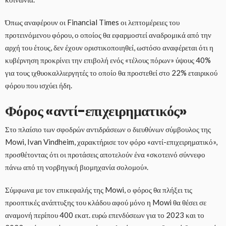
Όπως αναφέρουν οι Financial Times οι λεπτομέρειες του
προτεινόμενου φόρου, ο οποίος θα εφαρμοστεί αναδρομικά από την
αρχή του έτους, δεν έχουν οριστικοποιηθεί, ωστόσο αναφέρεται ότι η
κυβέρνηση προκρίνει την επιβολή ενός «τέλους πόρων» ύψους 40%
για τους ιχθυοκαλλιεργητές το οποίο θα προστεθεί στο 22% εταιρικού
φόρου που ισχύει ήδη.
Φόρος «αντί-επιχειρηματικός»
Στο πλαίσιο των σφοδρών αντιδράσεων ο διευθύνων σύμβουλος της
Mowi, Ivan Vindheim, χαρακτήρισε τον φόρο «αντί-επιχειρηματικό»,
προσθέτοντας ότι οι προτάσεις αποτελούν ένα «σκοτεινό σύννεφο
πάνω από τη νορβηγική βιομηχανία σολομού».
Σύμφωνα με τον επικεφαλής της Mowi, ο φόρος θα πλήξει τις
προοπτικές ανάπτυξης του κλάδου αφού μόνο η Mowi θα θέσει σε
αναμονή περίπου 400 εκατ. ευρώ επενδύσεων για το 2023 και το