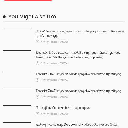
You Might Also Like
Ο βραζιλιάνικος καφές περνά από την ελληνική ναυτιλία – Κορυφαίο
προϊόν εισαγωγής
6 Αυγούστου, 2026
Κομισιόν: Πώς αξιολογεί την Ελλάδα στην πρώτη έκθεση για τους
Κατώτατους Μισθούς και τις Συλλογικές Συμβάσεις
6 Αυγούστου, 2026
Γραφεία: Στα 31 ευρώ τα ενοίκια γραφείων στο κέντρο της Αθήνας
6 Αυγούστου, 2026
Γραφεία: Στα 31 ευρώ τα ενοίκια γραφείων στο κέντρο της Αθήνας
6 Αυγούστου, 2026
Το ακριβό καύσιμο «καίει» τις αεροπορικές
6 Αυγούστου, 2026
Αλλαγή ηγεσίας στην DeepMind – Νέος ρόλος για τον Ντέμη