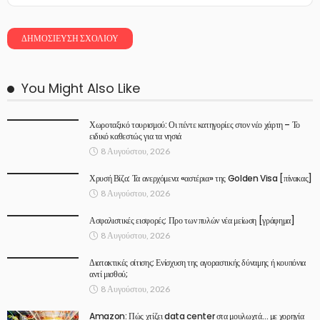
You Might Also Like
Χωροταξικό τουρισμού: Οι πέντε κατηγορίες στον νέο χάρτη – Το
ειδικό καθεστώς για τα νησιά
8 Αυγούστου, 2026
Χρυσή Βίζα: Τα ανερχόμενα «αστέρια» της Golden Visa [πίνακας]
8 Αυγούστου, 2026
Ασφαλιστικές εισφορές: Προ των πυλών νέα μείωση [γράφημα]
8 Αυγούστου, 2026
Διατακτικές σίτισης: Ενίσχυση της αγοραστικής δύναμης ή κουπόνια
αντί μισθού;
8 Αυγούστου, 2026
Amazon: Πώς χτίζει data center στα μουλωχτά… με χορηγία