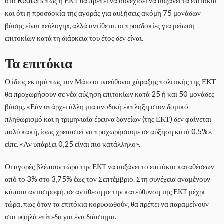
στο Reuters πως η ΕΚΤ θα πρέπει να συνεχίσει να αυξάνει τα επιτόκια
και ότι η προσδοκία της αγοράς για αυξήσεις ακόμη 75 μονάδων
βάσης είναι «εύλογη», αλλά αντίθετα, οι προσδοκίες για μείωση
επιτοκίων κατά τη διάρκεια του έτος δεν είναι.
Τα επιτόκια
Ο ίδιος εκτιμά πως τον Μάιο οι υπεύθυνοι χάραξης πολιτικής της ΕΚΤ
θα προχωρήσουν σε νέα αύξηση επιτοκίων κατά 25 ή και 50 μονάδες
βάσης. «Εάν υπάρχει άλλη μια ανοδική έκπληξη στον δομικό
πληθωρισμό και η τριμηνιαία έρευνα δανείων (της ΕΚΤ) δεν φαίνεται
πολύ κακή, ίσως χρειαστεί να προχωρήσουμε σε αύξηση κατά 0,5%»,
είπε. «Αν υπάρξει 0,25 είναι πιο κατάλληλο».
Οι αγορές βλέπουν τώρα την ΕΚΤ να αυξάνει το επιτόκιο καταθέσεων
από το 3% στο 3,75% έως τον Σεπτέμβριο. Στη συνέχεια αναμένουν
κάποια αντιστροφή, σε αντίθεση με την κατεύθυνση της ΕΚΤ μέχρι
τώρα, πως όταν τα επιτόκια κορυφωθούν, θα πρέπει να παραμείνουν
στα υψηλά επίπεδα για ένα διάστημα.