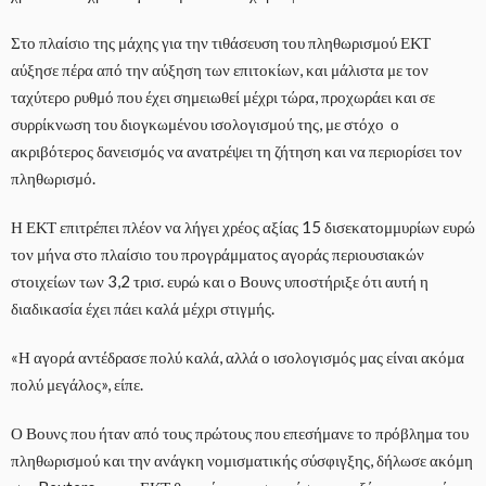
Στο πλαίσιο της μάχης για την τιθάσευση του πληθωρισμού ΕΚΤ
αύξησε πέρα από την αύξηση των επιτοκίων, και μάλιστα με τον
ταχύτερο ρυθμό που έχει σημειωθεί μέχρι τώρα, προχωράει και σε
συρρίκνωση του διογκωμένου ισολογισμού της, με στόχο ο
ακριβότερος δανεισμός να ανατρέψει τη ζήτηση και να περιορίσει τον
πληθωρισμό.
Η ΕΚΤ επιτρέπει πλέον να λήγει χρέος αξίας 15 δισεκατομμυρίων ευρώ
τον μήνα στο πλαίσιο του προγράμματος αγοράς περιουσιακών
στοιχείων των 3,2 τρισ. ευρώ και ο Βουνς υποστήριξε ότι αυτή η
διαδικασία έχει πάει καλά μέχρι στιγμής.
«Η αγορά αντέδρασε πολύ καλά, αλλά ο ισολογισμός μας είναι ακόμα
πολύ μεγάλος», είπε.
Ο Βουνς που ήταν από τους πρώτους που επεσήμανε το πρόβλημα του
πληθωρισμού και την ανάγκη νομισματικής σύσφιγξης, δήλωσε ακόμη