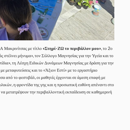
Α Μακρινίτσας με τίτλο
«Στηρί-ΖΩ το περιβάλλον μου»
, το 2ο
ς στέλνει μήνυμα», τον Σύλλογο Μαγνησίας για την Υγεία και το
ίδια», τη Λέσχη Ειδικών Δυνάμεων Μαγνησίας με δράση για την
 μεταφυτεύσεις και το «Άξιον Εστί» με το εργαστήριο
α από το φεστιβάλ, οι μαθητές έρχονται σε άμεση επαφή με
λικών, η φροντίδα της γης και η προσωπική ευθύνη απέναντι στο
ν να μετατρέψουν την περιβαλλοντική εκπαίδευση σε καθημερινή