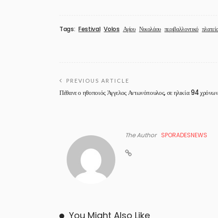
Tags:
Festival
Volos
Αγίου
Νικολάου
περιβαλλοντικό
πλατεί
PREVIOUS ARTICLE
Πέθανε ο ηθοποιός Άγγελος Αντωνόπουλος, σε ηλικία 94 χρόνω
The Author
SPORADESNEWS
You Might Also Like