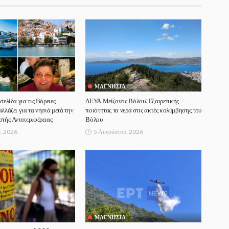
ΜΑΓΝΗΣΊΑ
σελίδα για τις Βόρειες
ΔΕΥΑ Μείζονος Βόλου: Εξαιρετικής
λλάζει για τα νησιά μετά την
ποιότητας τα νερά στις ακτές κολύμβησης του
στής Αντιπεριφέρειας
Βόλου
, 2026
5 Αυγούστου, 2026
ΜΑΓΝΗΣΊΑ