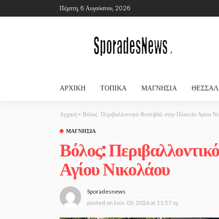
Πέμπτη, 6 Αυγούστου, 2026
ΑΡΧΙΚΉ
ΤΟΠΙΚΆ
ΜΑΓΝΗΣΊΑ
ΘΕΣΣΑΛ
Αρχική
»
Βόλος: Περιβαλλοντικό Φεστιβάλ στην Πλατεία Αγίου Ν
ΜΑΓΝΗΣΊΑ
Βόλος: Περιβαλλοντικ
Αγίου Νικολάου
Sporadesnews
posted on
Ιούν. 03, 2026 at 11:57 πμ