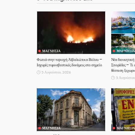
ΜΑΓΝΗΣΊΑ
ΜΑΓΝΗΣΊΑ
Φωτιά στην περιοχή Αϊβαλιώτικα Βόλου –
Νέα διοικητική 
Ισχυρές πυροσβεστικές δυνάμεις στο σημείο
Σποράδες – Τι α
θέσπιση ξεχωρι
5 Αυγούστου, 2026
5 Αυγούστου
ΜΑΓΝΗΣΊΑ
ΜΑΓΝΗΣΊΑ