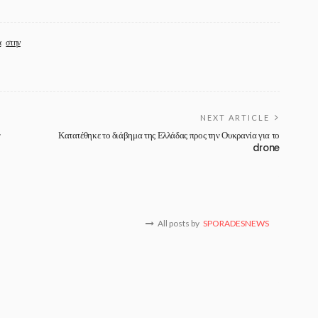
α
στην
NEXT ARTICLE
ν
Κατατέθηκε το διάβημα της Ελλάδας προς την Ουκρανία για το
drone
All posts by
SPORADESNEWS