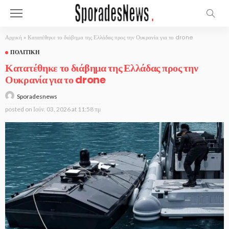
Αρχική
»
Κατατέθηκε το διάβημα της Ελλάδας προς την Ουκρανία για το drone
ΠΟΛΙΤΙΚΉ
Κατατέθηκε το διάβημα της Ελλάδας προς την
Ουκρανία για το drone
Sporadesnews
posted on
Ιούν. 03, 2026 at 11:58 πμ