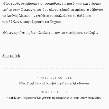
«Προφανώς στηρίζουμε τις προσπάθειες για μια δίκαιη και βιώσιμη
ειρήνη στην Ουκρανία, ωστόσο όλοι ανεξαιρέτως πρέπει να σέβονται
το Διεθνές Δίκαιο, την ελεύθερη ναυσιπλοΐα και το θαλάσσιο
περιβάλλον», υπογράμμισε η κα Ζωχιού.
«Κανένας πόλεμος δεν τελειώνει με την επέκτασή του», κατέληξε.
Source link
PREVIOUS ARTICLE
Βόλος: Περιβαλλοντικό Φεστιβάλ στην Πλατεία Αγίου Νικολάου
NEXT ARTICLE
Heidi Klum: Γιόρτασε τα 53α γενέθλιά της ποζάροντας με καυτό μπικίνι στο Malibu!