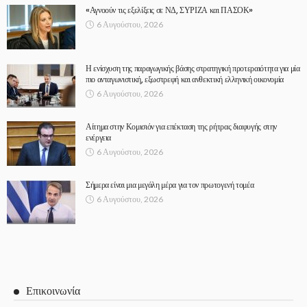
«Αγνοούν τις εξελίξεις σε ΝΔ, ΣΥΡΙΖΑ και ΠΑΣΟΚ»
6 Αυγούστου, 2026
Η ενίσχυση της παραγωγικής βάσης στρατηγική προτεραιότητα για μία
πιο ανταγωνιστική, εξωστρεφή και ανθεκτική ελληνική οικονομία
6 Αυγούστου, 2026
Αίτημα στην Κομισιόν για επέκταση της ρήτρας διαφυγής στην
ενέργεια
6 Αυγούστου, 2026
Σήμερα είναι μια μεγάλη μέρα για τον πρωτογενή τομέα
6 Αυγούστου, 2026
Επικοινωνία