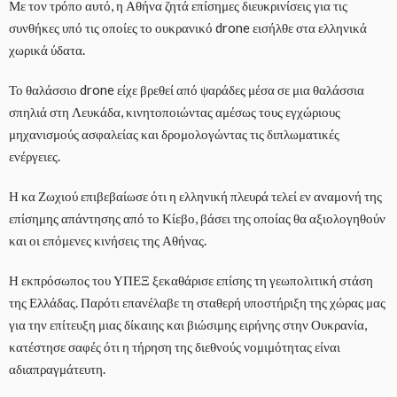
Με τον τρόπο αυτό, η Αθήνα ζητά επίσημες διευκρινίσεις για τις
συνθήκες υπό τις οποίες το ουκρανικό drone εισήλθε στα ελληνικά
χωρικά ύδατα.
Το θαλάσσιο drone είχε βρεθεί από ψαράδες μέσα σε μια θαλάσσια
σπηλιά στη Λευκάδα, κινητοποιώντας αμέσως τους εγχώριους
μηχανισμούς ασφαλείας και δρομολογώντας τις διπλωματικές
ενέργειες.
Η κα Ζωχιού επιβεβαίωσε ότι η ελληνική πλευρά τελεί εν αναμονή της
επίσημης απάντησης από το Κίεβο, βάσει της οποίας θα αξιολογηθούν
και οι επόμενες κινήσεις της Αθήνας.
Η εκπρόσωπος του ΥΠΕΞ ξεκαθάρισε επίσης τη γεωπολιτική στάση
της Ελλάδας. Παρότι επανέλαβε τη σταθερή υποστήριξη της χώρας μας
για την επίτευξη μιας δίκαιης και βιώσιμης ειρήνης στην Ουκρανία,
κατέστησε σαφές ότι η τήρηση της διεθνούς νομιμότητας είναι
αδιαπραγμάτευτη.