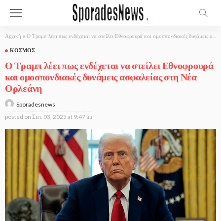
Αρχική
»
Ο Τραμπ λέει πως ενδέχεται να στείλει Εθνοφρουρά και ομοσπονδιακές δυνάμεις ασφαλείας στη Νέα Ορλεάνη
ΚΌΣΜΟΣ
Ο Τραμπ λέει πως ενδέχεται να στείλει Εθνοφρουρά
και ομοσπονδιακές δυνάμεις ασφαλείας στη Νέα
Ορλεάνη
Sporadesnews
posted on
Σεπ. 03, 2025 at 9:47 μμ