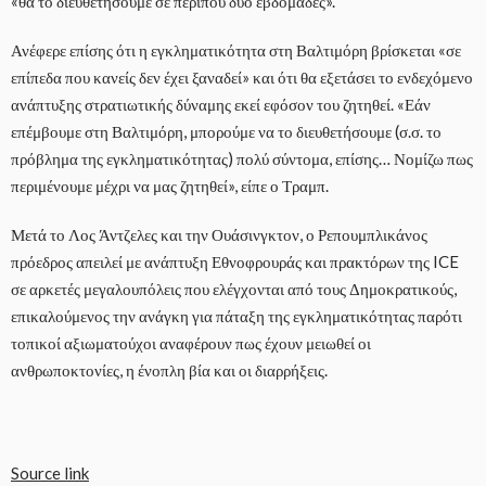
«θα το διευθετήσουμε σε περίπου δύο εβδομάδες».
Ανέφερε επίσης ότι η εγκληματικότητα στη Βαλτιμόρη βρίσκεται «σε
επίπεδα που κανείς δεν έχει ξαναδεί» και ότι θα εξετάσει το ενδεχόμενο
ανάπτυξης στρατιωτικής δύναμης εκεί εφόσον του ζητηθεί. «Εάν
επέμβουμε στη Βαλτιμόρη, μπορούμε να το διευθετήσουμε (σ.σ. το
πρόβλημα της εγκληματικότητας) πολύ σύντομα, επίσης… Νομίζω πως
περιμένουμε μέχρι να μας ζητηθεί», είπε ο Τραμπ.
Μετά το Λος Άντζελες και την Ουάσινγκτον, ο Ρεπουμπλικάνος
πρόεδρος απειλεί με ανάπτυξη Εθνοφρουράς και πρακτόρων της ICE
σε αρκετές μεγαλουπόλεις που ελέγχονται από τους Δημοκρατικούς,
επικαλούμενος την ανάγκη για πάταξη της εγκληματικότητας παρότι
τοπικοί αξιωματούχοι αναφέρουν πως έχουν μειωθεί οι
ανθρωποκτονίες, η ένοπλη βία και οι διαρρήξεις.
Source link