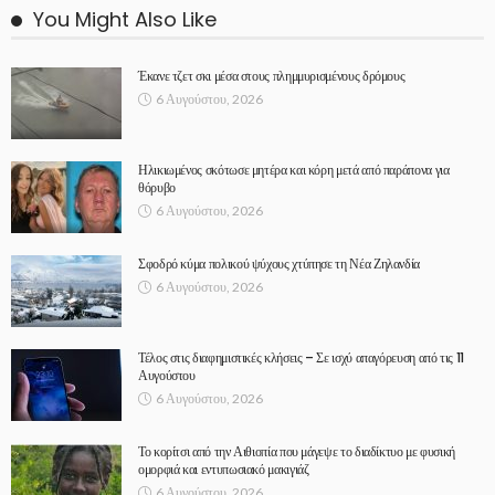
You Might Also Like
Έκανε τζετ σκι μέσα στους πλημμυρισμένους δρόμους
6 Αυγούστου, 2026
Ηλικιωμένος σκότωσε μητέρα και κόρη μετά από παράπονα για
θόρυβο
6 Αυγούστου, 2026
Σφοδρό κύμα πολικού ψύχους χτύπησε τη Νέα Ζηλανδία
6 Αυγούστου, 2026
Τέλος στις διαφημιστικές κλήσεις – Σε ισχύ απαγόρευση από τις 11
Αυγούστου
6 Αυγούστου, 2026
Το κορίτσι από την Αιθιοπία που μάγεψε το διαδίκτυο με φυσική
ομορφιά και εντυπωσιακό μακιγιάζ
6 Αυγούστου, 2026