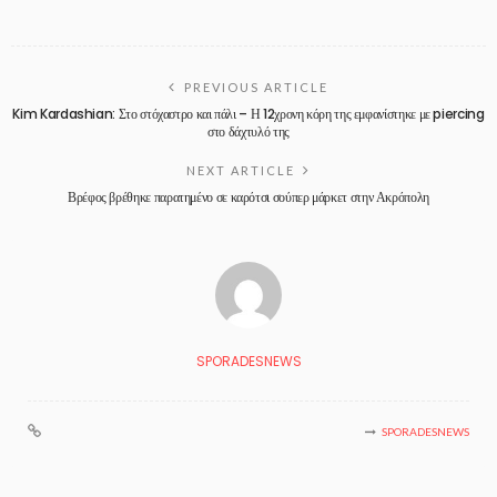
PREVIOUS ARTICLE
Kim Kardashian: Στο στόχαστρο και πάλι – Η 12χρονη κόρη της εμφανίστηκε με piercing
στο δάχτυλό της
NEXT ARTICLE
Βρέφος βρέθηκε παρατημένο σε καρότσι σούπερ μάρκετ στην Ακρόπολη
SPORADESNEWS
SPORADESNEWS