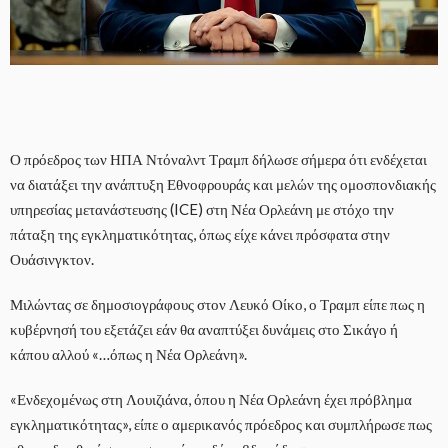
Ο πρόεδρος των ΗΠΑ Ντόναλντ Τραμπ δήλωσε σήμερα ότι ενδέχεται
να διατάξει την ανάπτυξη Εθνοφρουράς και μελών της ομοσπονδιακής
υπηρεσίας μετανάστευσης (ICE) στη Νέα Ορλεάνη με στόχο την
πάταξη της εγκληματικότητας, όπως είχε κάνει πρόσφατα στην
Ουάσινγκτον.
Μιλώντας σε δημοσιογράφους στον Λευκό Οίκο, ο Τραμπ είπε πως η
κυβέρνησή του εξετάζει εάν θα αναπτύξει δυνάμεις στο Σικάγο ή
κάπου αλλού «…όπως η Νέα Ορλεάνη».
«Ενδεχομένως στη Λουιζιάνα, όπου η Νέα Ορλεάνη έχει πρόβλημα
εγκληματικότητας», είπε ο αμερικανός πρόεδρος και συμπλήρωσε πως