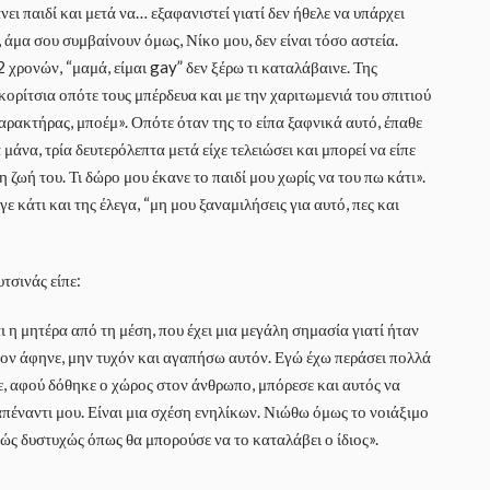
ει παιδί και μετά να… εξαφανιστεί γιατί δεν ήθελε να υπάρχει
, άμα σου συμβαίνουν όμως, Νίκο μου, δεν είναι τόσο αστεία.
 χρονών, “μαμά, είμαι gay” δεν ξέρω τι καταλάβαινε. Της
κορίτσια οπότε τους μπέρδευα και με την χαριτωμενιά του σπιτιού
 χαρακτήρας, μποέμ». Οπότε όταν της το είπα ξαφνικά αυτό, έπαθε
μάνα, τρία δευτερόλεπτα μετά είχε τελειώσει και μπορεί να είπε
η ζωή του. Τι δώρο μου έκανε το παιδί μου χωρίς να του πω κάτι».
ε κάτι και της έλεγα, “μη μου ξαναμιλήσεις για αυτό, πες και
τσινάς είπε:
ι η μητέρα από τη μέση, που έχει μια μεγάλη σημασία γιατί ήταν
τον άφηνε, μην τυχόν και αγαπήσω αυτόν. Εγώ έχω περάσει πολλά
τε, αφού δόθηκε ο χώρος στον άνθρωπο, μπόρεσε και αυτός να
 απέναντι μου. Είναι μια σχέση ενηλίκων. Νιώθω όμως το νοιάξιμο
ιβώς δυστυχώς όπως θα μπορούσε να το καταλάβει ο ίδιος».