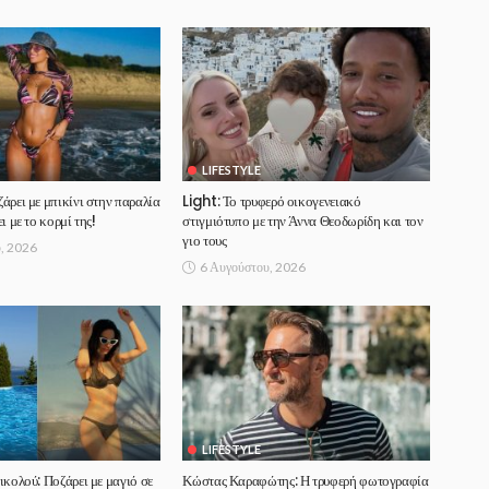
LIFESTYLE
άρει με μπικίνι στην παραλία
Light: Το τρυφερό οικογενειακό
ι με το κορμί της!
στιγμιότυπο με την Άννα Θεοδωρίδη και τον
γιο τους
, 2026
6 Αυγούστου, 2026
LIFESTYLE
ικολού: Ποζάρει με μαγιό σε
Κώστας Καραφώτης: Η τρυφερή φωτογραφία