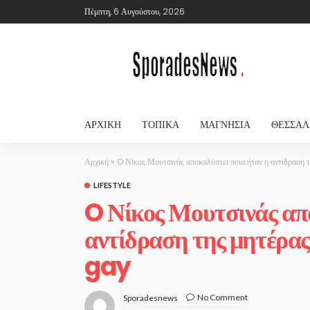
Πέμπτη, 6 Αυγούστου, 2026
ΑΡΧΙΚΉ
ΤΟΠΙΚΆ
ΜΑΓΝΗΣΊΑ
ΘΕΣΣΑΛ
Αρχική
»
O Νίκος Μουτσινάς αποκαλύπτει ποια ήταν η αντίδραση τη
LIFESTYLE
O Νίκος Μουτσινάς απο
αντίδραση της μητέρας τ
gay
No Comment
Sporadesnews