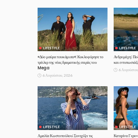
LIFESTYLE
LIFESTYLE
«Δύο μαύρα πουκάμισα»: Κυκλοφόρησε το
Ανδρομάχη: Ποζ
τρέιλερ της νέας δραματικής σειράς του
και εντυπωσιάζε
Mega
6 Αυγούστου
6 Αυγούστου, 2026
LIFESTYLE
LIFESTYLE
Αμαλία Κωστοπούλου: Συνεχίζει τις
Κατερίνα Γερον