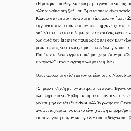
«Η μητέρα μου έλεγε να βρούμε μια γυναίκα να μας κάν
άλλη γυναίκα στη ζωή μου. Άμα τα ακούς είναι αστεία
Κάποια στιγμή όταν είπα στη μητέρα μου, να ήμουν 22
πήγαινα και κορίτσια γιατί όντως υπήρχαν σχέσεις με 
σού λέει, «τώρα το παιδί μπορεί να είναι ένας ωραίος
όλα αυτά που έπρεπε να πάθει ως όφειλε σαν Ελληνίδα 
μέσα της πως «επιτέλους, είμαι η μοναδική γυναίκα στ
Πια ήταν το διαπραγματευτικό μου χαρτί όταν μου έλεγ
ευχαριστώ”. Ήταν η σχέση πολύ μπερδεμένη».
Οσον αφορά τη σχέση με τον πατέρα του, ο Νίκος Μου
«Σήμερα η σχέση με τον πατέρα είναι ωραία. Έφυγε κα
ολόκληρο βουνό. Ήρθαμε ακόμα πιο κοντά γιατί δεν 
ριάλιτι, μην κοιτάτε Survivor, εδώ θα ρωτήσετε. Οπό
ανοίξει τα χαρτιά του και να είναι χωρίς φιλτράρισμα
και την αγάπη του, αν και εγώ δεν του το δείχνω ακρ