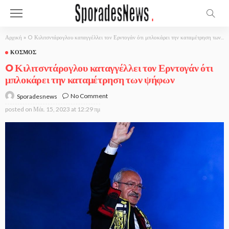
Αρχική
»
O Κιλιτσντάρογλου καταγγέλλει τον Ερντογάν ότι μπλοκάρει την καταμέτρηση των ψήφων
ΚΌΣΜΟΣ
O Κιλιτσντάρογλου καταγγέλλει τον Ερντογάν ότι
μπλοκάρει την καταμέτρηση των ψήφων
No Comment
Sporadesnews
posted on
Μάι. 15, 2023 at 12:29 πμ