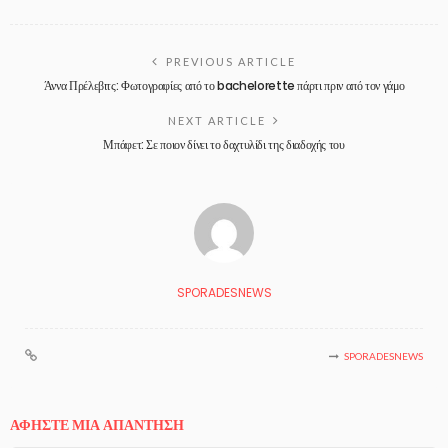
PREVIOUS ARTICLE
Άννα Πρέλεβιτς: Φωτογραφίες από το bachelorette πάρτι πριν από τον γάμο
NEXT ARTICLE
Μπάφετ: Σε ποιον δίνει το δαχτυλίδι της διαδοχής του
SPORADESNEWS
SPORADESNEWS
ΑΦΉΣΤΕ ΜΙΑ ΑΠΆΝΤΗΣΗ