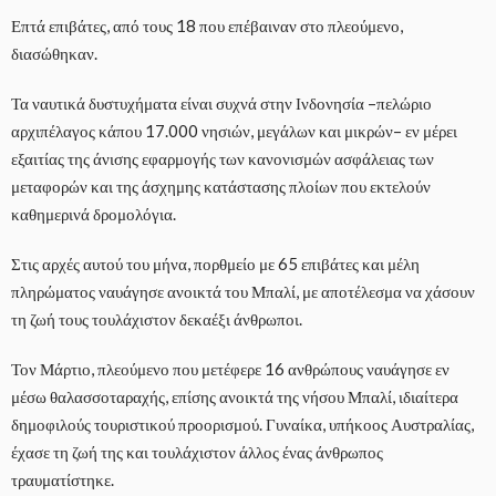
Επτά επιβάτες, από τους 18 που επέβαιναν στο πλεούμενο,
διασώθηκαν.
Τα ναυτικά δυστυχήματα είναι συχνά στην Ινδονησία –πελώριο
αρχιπέλαγος κάπου 17.000 νησιών, μεγάλων και μικρών– εν μέρει
εξαιτίας της άνισης εφαρμογής των κανονισμών ασφάλειας των
μεταφορών και της άσχημης κατάστασης πλοίων που εκτελούν
καθημερινά δρομολόγια.
Στις αρχές αυτού του μήνα, πορθμείο με 65 επιβάτες και μέλη
πληρώματος ναυάγησε ανοικτά του Μπαλί, με αποτέλεσμα να χάσουν
τη ζωή τους τουλάχιστον δεκαέξι άνθρωποι.
Τον Μάρτιο, πλεούμενο που μετέφερε 16 ανθρώπους ναυάγησε εν
μέσω θαλασσοταραχής, επίσης ανοικτά της νήσου Μπαλί, ιδιαίτερα
δημοφιλούς τουριστικού προορισμού. Γυναίκα, υπήκοος Αυστραλίας,
έχασε τη ζωή της και τουλάχιστον άλλος ένας άνθρωπος
τραυματίστηκε.