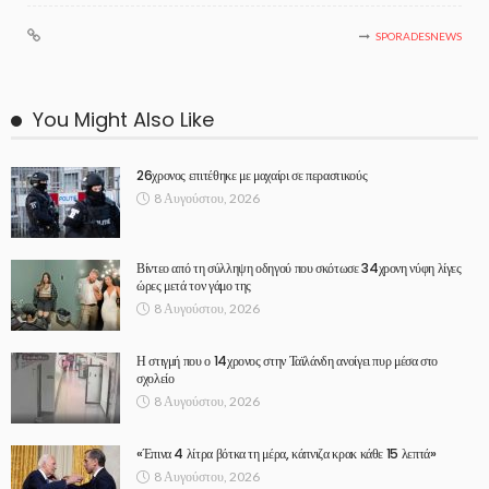
SPORADESNEWS
You Might Also Like
26χρονος επιτέθηκε με μαχαίρι σε περαστικούς
8 Αυγούστου, 2026
Βίντεο από τη σύλληψη οδηγού που σκότωσε 34χρονη νύφη λίγες
ώρες μετά τον γάμο της
8 Αυγούστου, 2026
Η στιγμή που ο 14χρονος στην Ταϊλάνδη ανοίγει πυρ μέσα στο
σχολείο
8 Αυγούστου, 2026
«Έπινα 4 λίτρα βότκα τη μέρα, κάπνιζα κρακ κάθε 15 λεπτά»
8 Αυγούστου, 2026