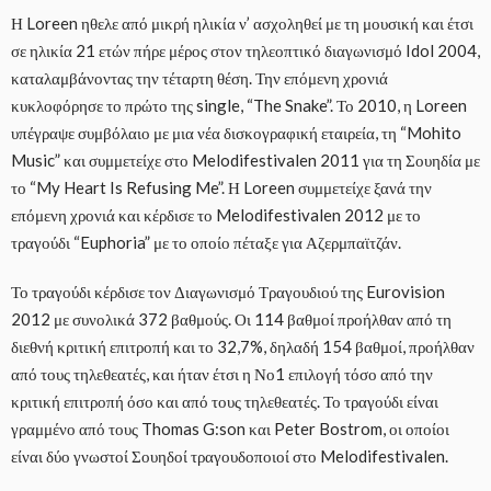
Η Loreen ηθελε από μικρή ηλικία ν’ ασχοληθεί με τη μουσική και έτσι
σε ηλικία 21 ετών πήρε μέρος στον τηλεοπτικό διαγωνισμό Idol 2004,
καταλαμβάνοντας την τέταρτη θέση. Την επόμενη χρονιά
κυκλοφόρησε το πρώτο της single, “The Snake”. Το 2010, η Loreen
υπέγραψε συμβόλαιο με μια νέα δισκογραφική εταιρεία, τη “Mohito
Music” και συμμετείχε στο Melodifestivalen 2011 για τη Σουηδία με
το “My Heart Is Refusing Me”. Η Loreen συμμετείχε ξανά την
επόμενη χρονιά και κέρδισε το Melodifestivalen 2012 με το
τραγούδι “Euphoria” με το οποίο πέταξε για Αζερμπαϊτζάν.
Το τραγούδι κέρδισε τον Διαγωνισμό Τραγουδιού της Eurovision
2012 με συνολικά 372 βαθμούς. Οι 114 βαθμοί προήλθαν από τη
διεθνή κριτική επιτροπή και το 32,7%, δηλαδή 154 βαθμοί, προήλθαν
από τους τηλεθεατές, και ήταν έτσι η Νο1 επιλογή τόσο από την
κριτική επιτροπή όσο και από τους τηλεθεατές. Το τραγούδι είναι
γραμμένο από τους Thomas G:son και Peter Bostrom, οι οποίοι
είναι δύο γνωστοί Σουηδοί τραγουδοποιοί στο Melodifestivalen.