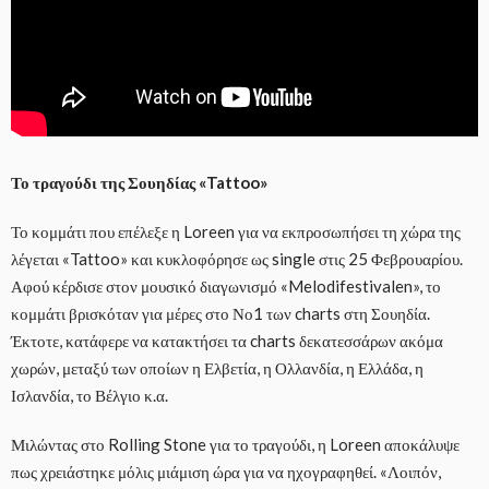
Το τραγούδι της Σουηδίας «Tattoo»
Το κομμάτι που επέλεξε η Loreen για να εκπροσωπήσει τη χώρα της
λέγεται «Tattoo» και κυκλοφόρησε ως single στις 25 Φεβρουαρίου.
Αφού κέρδισε στον μουσικό διαγωνισμό «Melodifestivalen», το
κομμάτι βρισκόταν για μέρες στο Νο1 των charts στη Σουηδία.
Έκτοτε, κατάφερε να κατακτήσει τα charts δεκατεσσάρων ακόμα
χωρών, μεταξύ των οποίων η Ελβετία, η Ολλανδία, η Ελλάδα, η
Ισλανδία, το Βέλγιο κ.α.
Μιλώντας στο Rolling Stone για το τραγούδι, η Loreen αποκάλυψε
πως χρειάστηκε μόλις μιάμιση ώρα για να ηχογραφηθεί. «Λοιπόν,