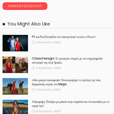
You Might Also Like
FY και Ρία Ελληνίδου στο ανατρεπτικό ντουέτο «Άιντε»
6 Αυγούστου, 2026
Chiara Ferragni: Σε τρυφερές στιγμές με τον επιχειρηματία
σύντροφό της στην Ίμπιζα
6 Αυγούστου, 2026
«Δύο μαύρα πουκάμισα»: Κυκλοφόρησε το τρέιλερ της νέας
δραματικής σειράς του Mega
6 Αυγούστου, 2026
Ανδρομάχη: Ποζάρει με μπικίνι στην παραλία και εντυπωσιάζει με το
κορμί της!
6 Αυγούστου, 2026