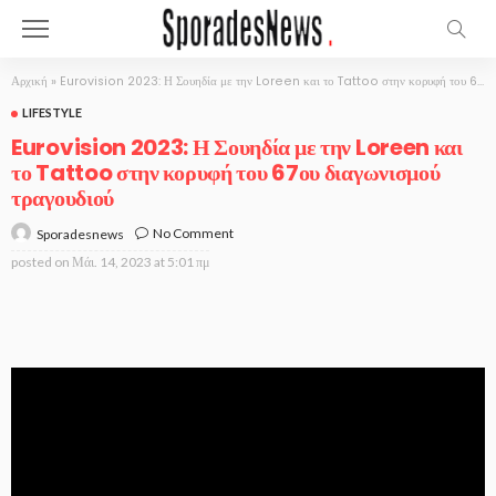
Αρχική
»
Eurovision 2023: Η Σουηδία με την Loreen και το Tattoo στην κορυφή του 67ου διαγωνισμού τραγουδιού
LIFESTYLE
Eurovision 2023: Η Σουηδία με την Loreen και
το Tattoo στην κορυφή του 67ου διαγωνισμού
τραγουδιού
No Comment
Sporadesnews
posted on
Μάι. 14, 2023 at 5:01 πμ