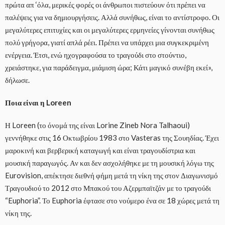
πρώτα απ ‘όλα, μερικές φορές οι άνθρωποι πιστεύουν ότι πρέπει να
παλέψεις για να δημιουργήσεις. Αλλά συνήθως, είναι το αντίστροφο. Οι
μεγαλύτερες επιτυχίες και οι μεγαλύτερες ερμηνείες γίνονται συνήθως
πολύ γρήγορα, γιατί απλά ρέει. Πρέπει να υπάρχει μια συγκεκριμένη
ενέργεια. Έτσι, ενώ ηχογραφούσα το τραγούδι στο στούντιο,
χρειάστηκε, για παράδειγμα, μιάμιση ώρα; Κάτι μαγικό συνέβη εκεί»,
δήλωσε.
Ποια είναι η Loreen
Η Loreen (το όνομά της είναι Lorine Zineb Nora Talhaoui)
γεννήθηκε στις 16 Οκτωβρίου 1983 στο Vasteras της Σουηδίας. Έχει
μαροκινή και βερβερική καταγωγή και είναι τραγουδίστρια και
μουσική παραγωγός. Αν και δεν ασχολήθηκε με τη μουσική λόγω της
Eurovision, απέκτησε διεθνή φήμη μετά τη νίκη της στον Διαγωνισμό
Τραγουδιού το 2012 στο Μπακού του Αζερμπαϊτζάν με το τραγούδι
“Euphoria”. Το Euphoria έφτασε στο νούμερο ένα σε 18 χώρες μετά τη
νίκη της.