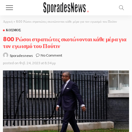
Αρχική
»
800 Ρώσοι στρατιώτες σκοτώνονται κάθε μέρα για τον εγωισμό του Πούτιν
ΚΌΣΜΟΣ
800 Ρώσοι στρατιώτες σκοτώνονται κάθε μέρα για
τον εγωισμό του Πούτιν
No Comment
Sporadesnews
posted on
Φεβ. 24, 2023 at 8:34 μμ