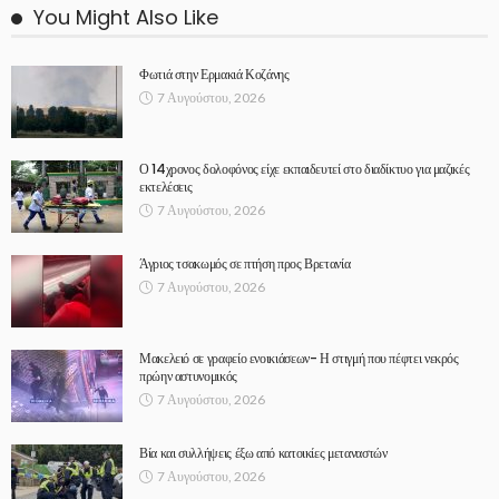
You Might Also Like
Φωτιά στην Ερμακιά Κοζάνης
7 Αυγούστου, 2026
Ο 14χρονος δολοφόνος είχε εκπαιδευτεί στο διαδίκτυο για μαζικές
εκτελέσεις
7 Αυγούστου, 2026
Άγριος τσακωμός σε πτήση προς Βρετανία
7 Αυγούστου, 2026
Μακελειό σε γραφείο ενοικιάσεων- Η στιγμή που πέφτει νεκρός
πρώην αστυνομικός
7 Αυγούστου, 2026
Βία και συλλήψεις έξω από κατοικίες μεταναστών
7 Αυγούστου, 2026