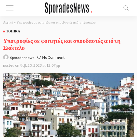
Αρχική
»
Υποτροφίες σε φοιτητές και σπουδαστές από τη Σκόπελο
ΤΟΠΙΚΆ
Υποτροφίες σε φοιτητές και σπουδαστές από τη
Σκόπελο
No Comment
Sporadesnews
posted on
Φεβ. 20, 2023 at 12:07 μμ