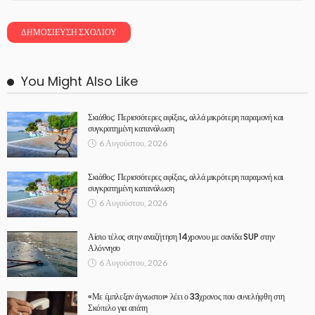
You Might Also Like
Σκιάθος: Περισσότερες αφίξεις, αλλά μικρότερη παραμονή και
συγκρατημένη κατανάλωση
6 Αυγούστου, 2026
Σκιάθος: Περισσότερες αφίξεις, αλλά μικρότερη παραμονή και
συγκρατημένη κατανάλωση
6 Αυγούστου, 2026
Αίσιο τέλος στην αναζήτηση 14χρονου με σανίδα SUP στην
Αλόννησο
6 Αυγούστου, 2026
«Με έμπλεξαν άγνωστοι» λέει ο 33χρονος που συνελήφθη στη
Σκόπελο για απάτη