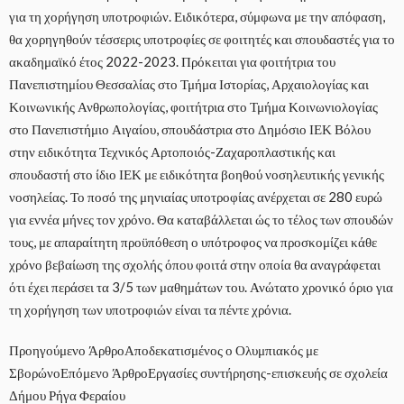
για τη χορήγηση υποτροφιών. Ειδικότερα, σύμφωνα με την απόφαση,
θα χορηγηθούν τέσσερις υποτροφίες σε φοιτητές και σπουδαστές για το
ακαδημαϊκό έτος 2022-2023. Πρόκειται για φοιτήτρια του
Πανεπιστημίου Θεσσαλίας στο Τμήμα Ιστορίας, Αρχαιολογίας και
Κοινωνικής Ανθρωπολογίας, φοιτήτρια στο Τμήμα Κοινωνιολογίας
στο Πανεπιστήμιο Αιγαίου, σπουδάστρια στο Δημόσιο ΙΕΚ Βόλου
στην ειδικότητα Τεχνικός Αρτοποιός-Ζαχαροπλαστικής και
σπουδαστή στο ίδιο ΙΕΚ με ειδικότητα βοηθού νοσηλευτικής γενικής
νοσηλείας. Το ποσό της μηνιαίας υποτροφίας ανέρχεται σε 280 ευρώ
για εννέα μήνες τον χρόνο. Θα καταβάλλεται ώς το τέλος των σπουδών
τους, με απαραίτητη προϋπόθεση ο υπότροφος να προσκομίζει κάθε
χρόνο βεβαίωση της σχολής όπου φοιτά στην οποία θα αναγράφεται
ότι έχει περάσει τα 3/5 των μαθημάτων του. Ανώτατο χρονικό όριο για
τη χορήγηση των υποτροφιών είναι τα πέντε χρόνια.
Προηγούμενο Άρθρο
Αποδεκατισμένος ο Ολυμπιακός με
Σβορώνο
Επόμενο Άρθρο
Εργασίες συντήρησης-επισκευής σε σχολεία
Δήμου Ρήγα Φεραίου