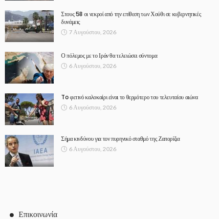
Στους 58 οι νεκροί από την επίθεση των Χούθι σε κυβερνητικές
δυνάμεις
7 Αυγούστου, 2026
Ο πόλεμος με το Ιράν θα τελειώσει σύντομα
6 Αυγούστου, 2026
To φετινό καλοκαίρι είναι το θερμότερο του τελευταίου αιώνα
6 Αυγούστου, 2026
Σήμα κινδύνου για τον πυρηνικό σταθμό της Ζαπορίζια
6 Αυγούστου, 2026
Επικοινωνία