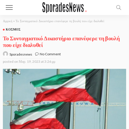
Αρχική
»
Το Συνταγματικό Δικαστήριο επανέφερε τη βουλή που είχε διαλυθεί
ΚΌΣΜΟΣ
Το Συνταγματικό Δικαστήριο επανέφερε τη βουλή
που είχε διαλυθεί
No Comment
Sporadesnews
posted on
Μαρ. 19, 2023 at 3:26 μμ