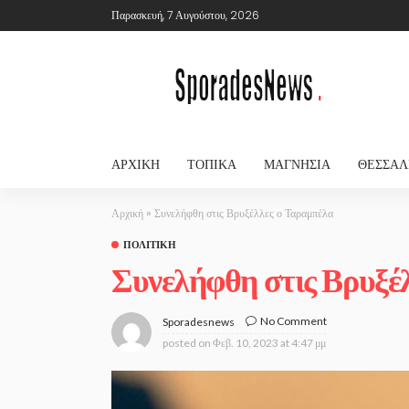
Παρασκευή, 7 Αυγούστου, 2026
ΑΡΧΙΚΉ
ΤΟΠΙΚΆ
ΜΑΓΝΗΣΊΑ
ΘΕΣΣΑΛ
Αρχική
»
Συνελήφθη στις Βρυξέλλες ο Ταραμπέλα
ΠΟΛΙΤΙΚΉ
Συνελήφθη στις Βρυξέ
No Comment
Sporadesnews
posted on
Φεβ. 10, 2023 at 4:47 μμ