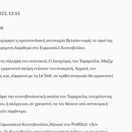
023, 12:55
χώρησε η ομοσπονδιακή αστυνομία Βελγίου νωρίς το πρωί της
φερόμενη διαφθορά στο Ευρωπαϊκό Κοινοβούλιο.
 τη σύλληψη του πολιτικού. Ο δικηγόρος του Ταραμπέλα, Μαξίμ
ι εμφανιστεί ακόμη ενώπιον του ανακριτή. Αρχικά, τον
και, σύμφωνα με τη Le Soir, αν κριθεί αναγκαίο θα εμφανιστεί
άρει την κοινοβουλευτική ασυλία του Ταραμπέλα, επιτρέποντας
υ, ή ακόμη και, αν χρειαστεί, να τον θέσουν υπό αστυνομική
κάτι παράνομο.
υρωπαϊκού Κοινοβουλίου, δήλωσε στο Politico: «Δεν
ίες. Το Κοινοβούλιο συνεργάζεται πάντα πλήρως με τις αρχές».