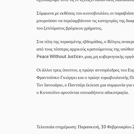
Σύμφωνα με εκθέσεις του κοινοβουλίου, οι παραβιάσ
μπορούσαν να περιλαμβάνουν τις κατηγορίες της δια
του ξεπλύματος βρόμικου χρήματος.
Στα τέλη της περασμένης εβδομάδας, ο Βέλγος ανακρι
από τους τέσσερις αρχικούς κρατούμενους της υπόθ
Peace Without Justice», μιας μη κυβερνητικής οργά
Οι άλλοι τρεις ύποπτοι, η πρώην αντιπρόεδρος του Ε
Φραντσέσκο Γκιόργκι και ο πρώην ευρωβουλευτής Πι
Τον Ιανουάριο, ο Παντσέρι έκλεισε μια συμφωνία για
ο Κοτσολίνο αρνούνται οποιαδήποτε αδικοπραγία.
Τελευταία ενημέρωση: Παρασκευή, 10 Φεβρουαρίου 