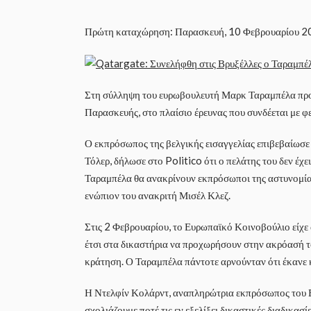
Πρώτη καταχώρηση: Παρασκευή, 10 Φεβρουαρίου 2
Στη σύλληψη του ευρωβουλευτή Μαρκ Ταραμπέλα προ
Παρασκευής, στο πλαίσιο έρευνας που συνδέεται με 
Ο εκπρόσωπος της βελγικής εισαγγελίας επιβεβαίωσε
Τόλερ, δήλωσε στο Politico ότι ο πελάτης του δεν έχε
Ταραμπέλα θα ανακρίνουν εκπρόσωποι της αστυνομίας 
ενώπιον του ανακριτή Μισέλ Κλεζ.
Στις 2 Φεβρουαρίου, το Ευρωπαϊκό Κοινοβούλιο είχε 
έτσι στα δικαστήρια να προχωρήσουν στην ακρόασή το
κράτηση. Ο Ταραμπέλα πάντοτε αρνούνταν ότι έκανε 
Η Ντελφίν Κολάρντ, αναπληρώτρια εκπρόσωπος του Ε
σχολιάζουμε ποτέ τις εν εξελίξει δικαστικές διαδικασ