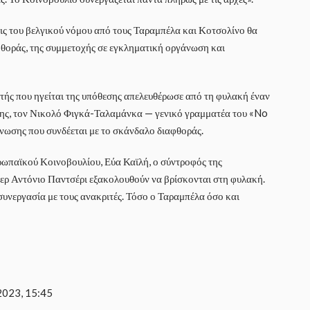
εις του βελγικού νόμου από τους Ταραμπέλα και Κοτσολίνο θα
φθοράς, της συμμετοχής σε εγκληματική οργάνωση και
τής που ηγείται της υπόθεσης απελευθέρωσε από τη φυλακή έναν
εσης, τον Νικολό Φιγκά-Ταλαμάνκα — γενικό γραμματέα του «No
νωσης που συνδέεται με το σκάνδαλο διαφθοράς.
υρωπαϊκού Κοινοβουλίου, Εύα Καϊλή, ο σύντροφός της
ερ Αντόνιο Παντσέρι εξακολουθούν να βρίσκονται στη φυλακή.
 συνεργασία με τους ανακριτές. Τόσο ο Ταραμπέλα όσο και
2023, 15:45