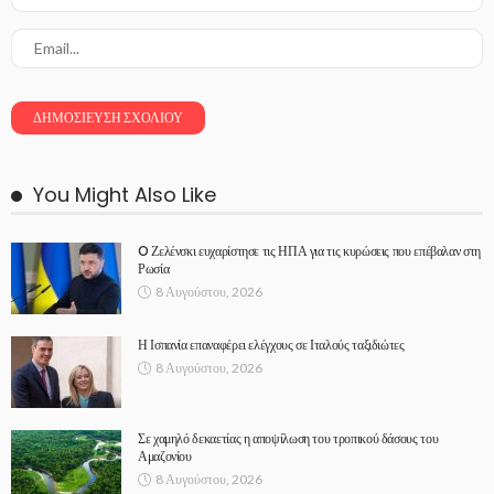
You Might Also Like
O Ζελένσκι ευχαρίστησε τις ΗΠΑ για τις κυρώσεις που επέβαλαν στη
Ρωσία
8 Αυγούστου, 2026
Η Ισπανία επαναφέρει ελέγχους σε Ιταλούς ταξιδιώτες
8 Αυγούστου, 2026
Σε χαμηλό δεκαετίας η αποψίλωση του τροπικού δάσους του
Αμαζονίου
8 Αυγούστου, 2026