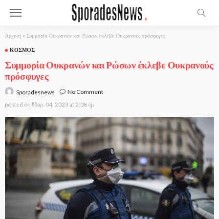
Αρχική
»
Συμμορία Ουκρανών και Ρώσων έκλεβε Ουκρανούς πρόσφυγες
ΚΌΣΜΟΣ
Συμμορία Ουκρανών και Ρώσων έκλεβε Ουκρανούς
πρόσφυγες
No Comment
Sporadesnews
posted on
Μαρ. 04, 2023 at 2:08 πμ