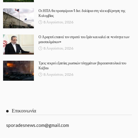
Οι ΗΠΑ θα προσφέρουν 1 δισ. δολάρια στη νέα κυβέρνηση της
Κολομβίας
8 Αυγούστου, 2026
Ο Αραγτσί επαινεί τον στρατό του Ιράν και καλεί σε «ενότητα των
μουσουλμάνων»
8 Αυγούστου, 2026
Τρεις νεκροί εξαιτίας ρωσικών πληγμάτων βορειοανατολικά του
Κιέβου
8 Αυγούστου, 2026
Επικοινωνία
sporadesnews.com@gmail.com