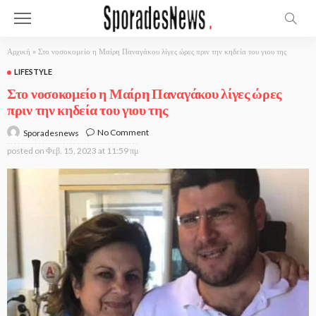
Αρχική
»
Στο νοσοκομείο η Μαίρη Παναγάκου λίγες ώρες πριν την κηδεία του γιου της
LIFESTYLE
Στο νοσοκομείο η Μαίρη Παναγάκου λίγες ώρες
πριν την κηδεία του γιου της
No Comment
Sporadesnews
posted on
Φεβ. 15, 2023 at 11:59 πμ