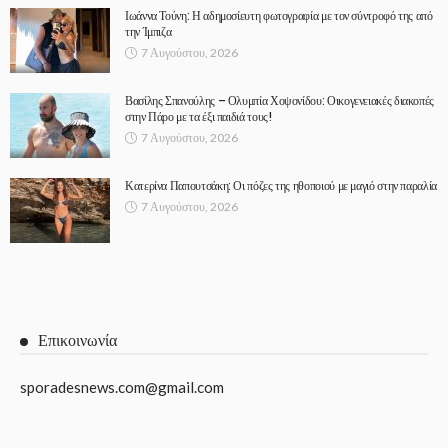
Ιωάννα Τούνη: Η αδημοσίευτη φωτογραφία με τον σύντροφό της από
την Ίμπιζα
7 Αυγούστου, 2026
Βασίλης Σπανούλης – Ολυμπία Χοψονίδου: Οικογενειακές διακοπές
στην Πάρο με τα έξι παιδιά τους!
7 Αυγούστου, 2026
Κατερίνα Παπουτσάκη: Οι πόζες της ηθοποιού με μαγιό στην παραλία
7 Αυγούστου, 2026
Επικοινωνία
sporadesnews.com@gmail.com