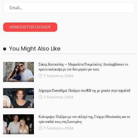
You Might Also Like
Σάκης Κατσούλης – Μαριαλένα Ρουμελιώτη: Απολαμβάνουν το
πρώτο καλοκαίρι με τον δύο μηνών γιο τους
7 Αυγούστου, 2026
Δήμητρα Παπαδήμα: Ποζάρει στα 63 της με μπικίνι στην παραλία!
7 Αυγούστου, 2026
Καλομοίρα: Ποζάρει με τον σύζυγό της, Γιώργο Μπούσαλη και τα
τρία παιδιά τους στη Σαντορίνη
7 Αυγούστου, 2026