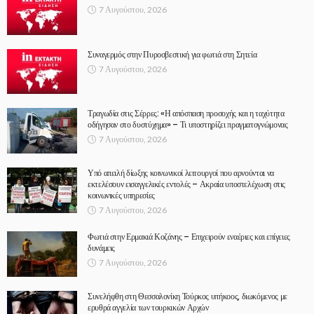
7 Αυγούστου, 2026
Συναγερμός στην Πυροσβεστική για φωτιά στη Σητεία
7 Αυγούστου, 2026
Τραγωδία στις Σέρρες: «Η απόσπαση προσοχής και η ταχύτητα
οδήγησαν στο δυστύχημα» – Τι υποστηρίζει πραγματογνώμονας
7 Αυγούστου, 2026
Υπό απειλή δίωξης κοινωνικοί λειτουργοί που αρνούνται να
εκτελέσουν εισαγγελικές εντολές – Ακραία υποστελέχωση στις
κοινωνικές υπηρεσίες
7 Αυγούστου, 2026
Φωτιά στην Ερμακιά Κοζάνης – Επιχειρούν εναέριες και επίγειες
δυνάμεις
7 Αυγούστου, 2026
Συνελήφθη στη Θεσσαλονίκη Τούρκος υπήκοος, διωκόμενος με
ερυθρά αγγελία των τουρκικών Αρχών