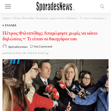
Αρχική
»
Πέτρος Φιλιππίδης: Αποχώρησε χωρίς να κάνει δηλώσεις – Τι είπαν οι δικηγόροι του
ΕΛΛΆΔΑ
Πέτρος Φιλιππίδης: Αποχώρησε χωρίς να κάνει
δηλώσεις – Τι είπαν οι δικηγόροι του
No Comment
Sporadesnews
posted on
Φεβ. 08, 2023 at 10:47 μμ