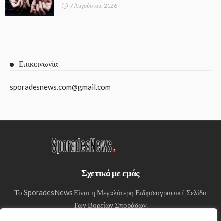
7 Αυγούστου, 2026
Επικοινωνία
sporadesnews.com@gmail.com
Σχετικά με εμάς
Το SporadesNews Είναι η Μεγαλύτερη Ειδησεογραφική Σελίδα
Των Βορείων Σποράδων.