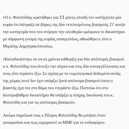
«Ο κ. Φιλιππίδης κρατήθηκε για 11 μήνες επειδή τον κατήγγειλε μία
κυρία ότι διέπραξε σε βάρος της δύο τετελεσμένους βιασμούς. Γι’ αυτήν
την κατηγορία που του στέρησε την ελευθερία ομόφωνα το δικαστήριο
με σύμφωνη γνώμη της κυρίας εισαγγελέως, αθωώθηκε», είπε ο
Μιχάλης Δημητρακόπουλος.
«Καταδικάστηκε σε οκτώ χρόνια κάθειρξη για δύο απόπειρές βιασμού
ο κ. Φιλιππίδης που άνοιξε την πόρτα και στις δύο καταγγέλλουσες και
τους είπε περάστε έξω. Σε σχέση με τα νομολογιακά δεδομένα αυτής
της χώρας ποτέ δεν έχει υπάρξει ξανά απόπειρα βιασμού όπου ο
βιαστής έχει πει στο θύμα του «περάστε έξω. Πιστεύω ότι στο
δευτεροβάθμιο δικαστήριο θα υπάρξει η πλήρης δικαίωση του κ.
Φιλιππίδη και για τις απόπειρες βιασμού».
Ακόμα σημείωσε πως ο Πέτρος Φιλιππίδης θα μιλήσει όταν
αποφασίσει και πως ευχαριστεί τα ΜΜΕ για το ενδιαφέρον.