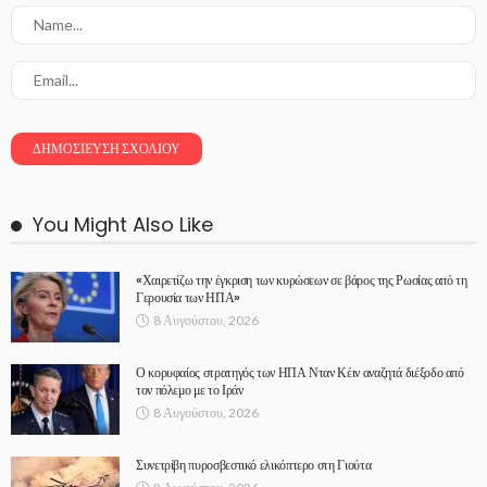
You Might Also Like
«Χαιρετίζω την έγκριση των κυρώσεων σε βάρος της Ρωσίας από τη
Γερουσία των ΗΠΑ»
8 Αυγούστου, 2026
Ο κορυφαίος στρατηγός των ΗΠΑ Νταν Κέιν αναζητά διέξοδο από
τον πόλεμο με το Ιράν
8 Αυγούστου, 2026
Συνετρίβη πυροσβεστικό ελικόπτερο στη Γιούτα