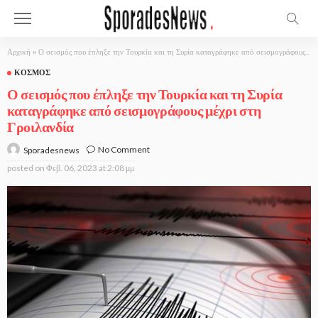
Αρχική
»
Ο σεισμός που έπληξε την Τουρκία και τη Συρία καταγράφηκε από σεισμογράφους μέχρι στη Γροιλανδία
ΚΌΣΜΟΣ
Ο σεισμός που έπληξε την Τουρκία και τη Συρία
καταγράφηκε από σεισμογράφους μέχρι στη
Γροιλανδία
No Comment
Sporadesnews
posted on
Φεβ. 06, 2023 at 2:08 μμ