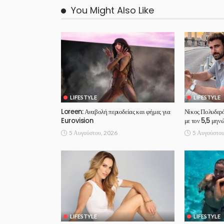
You Might Also Like
LIFESTYLE
LIFESTYLE
Loreen: Αναβολή περιοδείας και φήμες για
Νίκος Πολυδερ
Eurovision
με τον 5,5 μηνώ
5 Αυγούστου, 2026
5 Αυγούστου
LIFESTYLE
LIFESTYLE