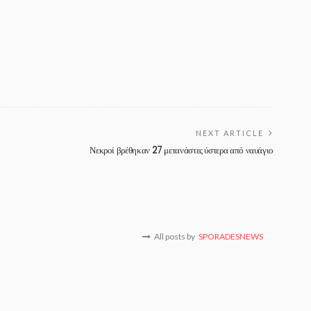
NEXT ARTICLE
Νεκροί βρέθηκαν 27 μετανάστες ύστερα από ναυάγιο
All posts by
SPORADESNEWS