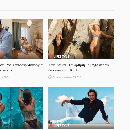
LIFESTYLE
όπουλος: Σπάνια φωτογραφία
Ζέτα Δούκα: Η ανάρτηση με μαγιό από τις
ν γιο του
διακοπές στην Κάσο
, 2026
5 Αυγούστου, 2026
LIFESTYLE