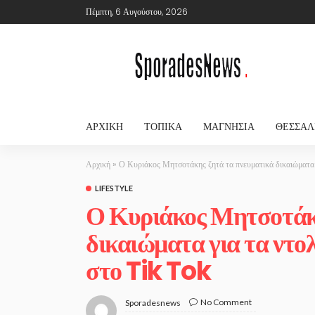
Πέμπτη, 6 Αυγούστου, 2026
ΑΡΧΙΚΉ
ΤΟΠΙΚΆ
ΜΑΓΝΗΣΊΑ
ΘΕΣΣΑΛ
Αρχική
»
Ο Κυριάκος Μητσοτάκης ζητά τα πνευματικά δικαιώματα γ
LIFESTYLE
Ο Κυριάκος Μητσοτάκη
δικαιώματα για τα ντολ
στο Tik Tok
No Comment
Sporadesnews