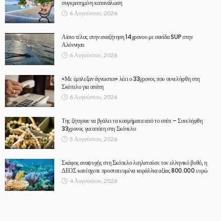
συγκρατημένη κατανάλωση
6 Αυγούστου, 2026
Αίσιο τέλος στην αναζήτηση 14χρονου με σανίδα SUP στην
Αλόννησο
6 Αυγούστου, 2026
«Με έμπλεξαν άγνωστοι» λέει ο 33χρονος που συνελήφθη στη
Σκόπελο για απάτη
6 Αυγούστου, 2026
Της ζήτησαν να βγάλει τα κοσμήματα από το σπίτι – Συνελήφθη
33χρονος για απάτη στη Σκόπελο
5 Αυγούστου, 2026
Σκάφος αναψυχής στη Σκόπελο λεηλατούσε τον ελληνικό βυθό, η
ΔΕΟΣ κατέσχεσε προστατευμένα κοράλλια αξίας 800.000 ευρώ
4 Αυγούστου, 2026