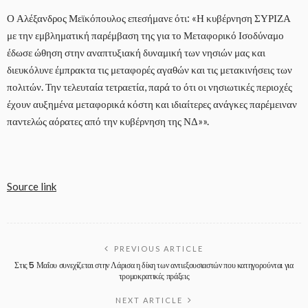
Ο Αλέξανδρος Μεϊκόπουλος επεσήμανε ότι: «Η κυβέρνηση ΣΥΡΙΖΑ
με την εμβληματική παρέμβαση της για το Μεταφορικό Ισοδύναμο
έδωσε ώθηση στην αναπτυξιακή δυναμική των νησιών μας και
διευκόλυνε έμπρακτα τις μεταφορές αγαθών και τις μετακινήσεις των
πολιτών. Την τελευταία τετραετία, παρά το ότι οι νησιωτικές περιοχές
έχουν αυξημένα μεταφορικά κόστη και ιδιαίτερες ανάγκες παρέμειναν
παντελώς αόρατες από την κυβέρνηση της ΝΔ»».
Source link
PREVIOUS ARTICLE
Στις 5 Μαΐου συνεχίζεται στην Λάρισα η δίκη των αντιεξουσιαστών που κατηγορούνται για
τρομοκρατικές πράξεις
NEXT ARTICLE