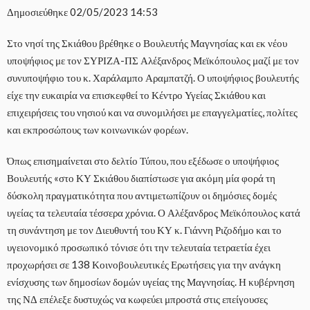
Δημοσιεύθηκε
02/05/2023 14:53
Στο νησί της Σκιάθου βρέθηκε ο Βουλευτής Μαγνησίας και εκ νέου
υποψήφιος με τον ΣΥΡΙΖΑ-ΠΣ Αλέξανδρος Μεϊκόπουλος μαζί με τον
συνυποψήφιο του κ. Χαράλαμπο Αραμπατζή. Ο υποψήφιος βουλευτής
είχε την ευκαιρία να επισκεφθεί το Κέντρο Υγείας Σκιάθου και
επιχειρήσεις του νησιού και να συνομιλήσει με επαγγελματίες, πολίτες
και εκπροσώπους των κοινωνικών φορέων.
Όπως επισημαίνεται στο δελτίο Τύπου, που εξέδωσε ο υποψήφιος
Βουλευτής «στο ΚΥ Σκιάθου διαπίστωσε για ακόμη μία φορά τη
δύσκολη πραγματικότητα που αντιμετωπίζουν οι δημόσιες δομές
υγείας τα τελευταία τέσσερα χρόνια. Ο Αλέξανδρος Μεϊκόπουλος κατά
τη συνάντηση με τον Διευθυντή του ΚΥ κ. Γιάννη Ριζοδήμο και το
υγειονομικό προσωπικό τόνισε ότι την τελευταία τετραετία έχει
προχωρήσει σε 138 Κοινοβουλευτικές Ερωτήσεις για την ανάγκη
ενίσχυσης των δημοσίων δομών υγείας της Μαγνησίας. Η κυβέρνηση
της ΝΔ επέλεξε δυστυχώς να κωφεύει μπροστά στις επείγουσες