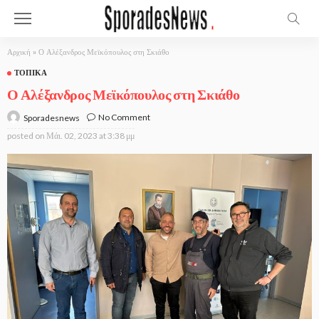
Αρχική
»
Ο Αλέξανδρος Μεϊκόπουλος στη Σκιάθο
ΤΟΠΙΚΆ
Ο Αλέξανδρος Μεϊκόπουλος στη Σκιάθο
No Comment
Sporadesnews
posted on
Μάι. 02, 2023 at 3:38 μμ