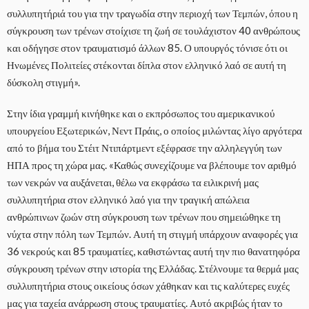
συλλυπητήριά του για την τραγωδία στην περιοχή των Τεμπών, όπου η
σύγκρουση των τρένων στοίχισε τη ζωή σε τουλάχιστον 40 ανθρώπους
και οδήγησε στον τραυματισμό άλλων 85. Ο υπουργός τόνισε ότι οι
Ηνωμένες Πολιτείες στέκονται δίπλα στον ελληνικό λαό σε αυτή τη
δύσκολη στιγμή».
Στην ίδια γραμμή κινήθηκε και ο εκπρόσωπος του αμερικανικού
υπουργείου Εξωτερικών, Νεντ Πράις, ο οποίος μιλώντας λίγο αργότερα
από το βήμα του Στέιτ Ντιπάρτμεντ εξέφρασε την αλληλεγγύη των
ΗΠΑ προς τη χώρα μας. «Καθώς συνεχίζουμε να βλέπουμε τον αριθμό
των νεκρών να αυξάνεται, θέλω να εκφράσω τα ειλικρινή μας
συλλυπητήρια στον ελληνικό λαό για την τραγική απώλεια
ανθρώπινων ζωών στη σύγκρουση των τρένων που σημειώθηκε τη
νύχτα στην πόλη των Τεμπών. Αυτή τη στιγμή υπάρχουν αναφορές για
36 νεκρούς και 85 τραυματίες, καθιστώντας αυτή την πιο θανατηφόρα
σύγκρουση τρένων στην ιστορία της Ελλάδας. Στέλνουμε τα θερμά μας
συλλυπητήρια στους οικείους όσων χάθηκαν και τις καλύτερες ευχές
μας για ταχεία ανάρρωση στους τραυματίες. Αυτό ακριβώς ήταν το