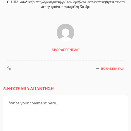
Οι ΗΠΑ καταδικάζουν τη δήλωση υπουργού του Ισραήλ που κάλεσε να «σβηστεί από τον
χάρτη» η παλαιστινιακή πόλη Χουάρα
SPORADESNEWS
SPORADESNEWS
ΑΦΉΣΤΕ ΜΙΑ ΑΠΆΝΤΗΣΗ