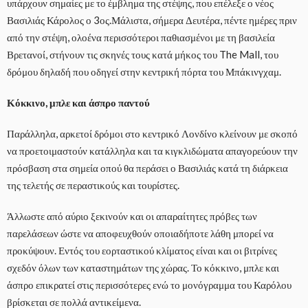
υπάρχουν σημαίες με το έμβλημα της στέψης, που επέλεξε ο νέος
Βασιλιάς Κάρολος ο 3ος.Μάλιστα, σήμερα Δευτέρα, πέντε ημέρες πριν
από την στέψη, ολοένα περισσότεροι παθιασμένοι με τη βασιλεία
Βρετανοί, στήνουν τις σκηνές τους κατά μήκος του The Mall, του
δρόμου δηλαδή που οδηγεί στην κεντρική πόρτα του Μπάκινγχαμ.
Κόκκινο, μπλε και άσπρο παντού
Παράλληλα, αρκετοί δρόμοι στο κεντρικό Λονδίνο κλείνουν με σκοπό
να προετοιμαστούν κατάλληλα και τα κιγκλιδώματα απαγορεύουν την
πρόσβαση στα σημεία οπού θα περάσει ο Βασιλιάς κατά τη διάρκεια
της τελετής σε περαστικούς και τουρίστες.
Άλλωστε από αύριο ξεκινούν και οι απαραίτητες πρόβες των
παρελάσεων ώστε να αποφευχθούν οποιαδήποτε λάθη μπορεί να
προκύψουν. Εντός του εορταστικού κλίματος είναι και οι βιτρίνες
σχεδόν όλων των καταστημάτων της χώρας. Το κόκκινο, μπλε και
άσπρο επικρατεί στις περισσότερες ενώ το μονόγραμμα του Καρόλου
βρίσκεται σε πολλά αντικείμενα.