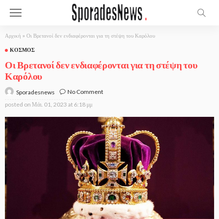
Αρχική
»
Οι Βρετανοί δεν ενδιαφέρονται για τη στέψη του Καρόλου
ΚΌΣΜΟΣ
Οι Βρετανοί δεν ενδιαφέρονται για τη στέψη του
Καρόλου
No Comment
Sporadesnews
posted on
Μάι. 01, 2023 at 6:18 μμ