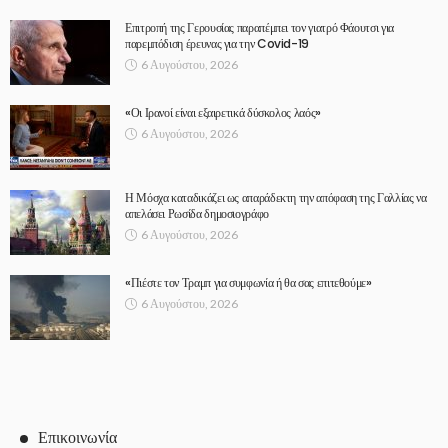
Επιτροπή της Γερουσίας παραπέμπει τον γιατρό Φάουτσι για
παρεμπόδιση έρευνας για την Covid-19
6 Αυγούστου, 2026
«Οι Ιρανοί είναι εξαιρετικά δύσκολος λαός»
6 Αυγούστου, 2026
Η Μόσχα καταδικάζει ως απαράδεκτη την απόφαση της Γαλλίας να
απελάσει Ρωσίδα δημοσιογράφο
6 Αυγούστου, 2026
«Πιέστε τον Τραμπ για συμφωνία ή θα σας επιτεθούμε»
6 Αυγούστου, 2026
Επικοινωνία