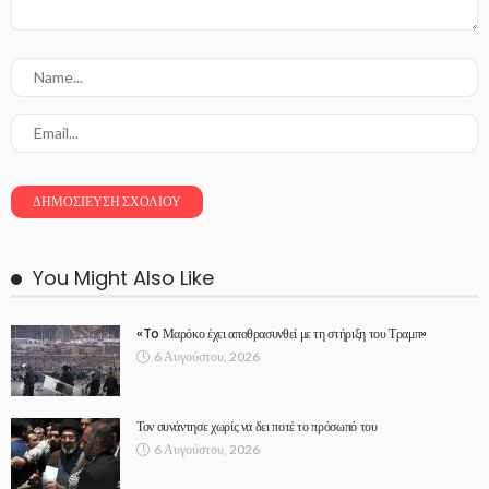
You Might Also Like
«To Μαρόκο έχει αποθρασυνθεί με τη στήριξη του Τραμπ»
6 Αυγούστου, 2026
Τον συνάντησε χωρίς να δει ποτέ το πρόσωπό του
6 Αυγούστου, 2026