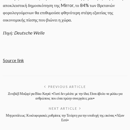
αποκλειστική δημοσκόπηση της Mirror, το 84% των Βρετανών
φορολογούμενων θα επιθυμούσε φθηνότερη στέψη εξαιτίας της
οικονομικής πίεσης που βιώνει η χώρα.
Πηγή: Deutsche Welle
Source link
PREVIOUS ARTICLE
Ζενεβιέβ Μαζαρί για Βίκυ Καγιά: «Γιατί δεν μιλάτε με την ίδια; Είναι άβολο να μιλάω για
ανθρώπους που είναι πρώην συνεργάτες μου»
NEXT ARTICLE
Μητροπόλεως: Κυκλοφοριακές ρυθμίσεις την Τετάρτη για την υποδοχή της εικόνας «Άξιον
Εστί»