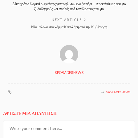
Δέκα χρόνια διαρκεί ο εφιάλτης για το ηλικιωμένο ζευγάρι – Αποκαλύψεις σοκ για
ξυλοδαρμούς και απειλές από τον ίδιο τους τον γιο
NEXT ARTICLE
Νέο μπλόκο στο κόμμα Κασιδιάρη από την Κυβέρνηση
SPORADESNEWS
SPORADESNEWS
ΑΦΉΣΤΕ ΜΙΑ ΑΠΆΝΤΗΣΗ