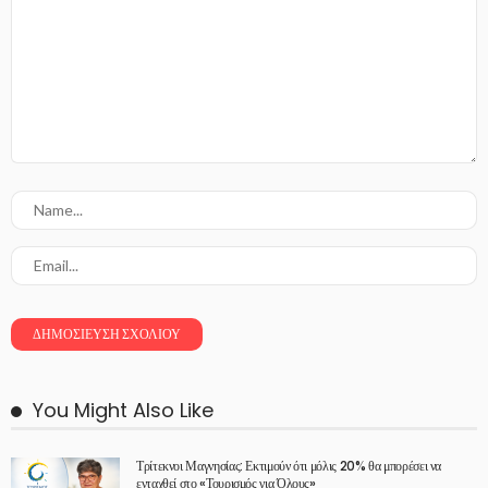
You Might Also Like
Τρίτεκνοι Μαγνησίας: Εκτιμούν ότι μόλις 20% θα μπορέσει να
ενταχθεί στο «Τουρισμός για Όλους»