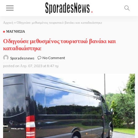
Αρχική
»
Οδηγούσε μεθυσμένος τουριστικό βανάκι και καταδικάστηκε
ΜΑΓΝΗΣΊΑ
Οδηγούσε μεθυσμένος τουριστικό βανάκι και
καταδικάστηκε
No Comment
Sporadesnews
posted on
Απρ. 07, 2023 at 8:47 πμ