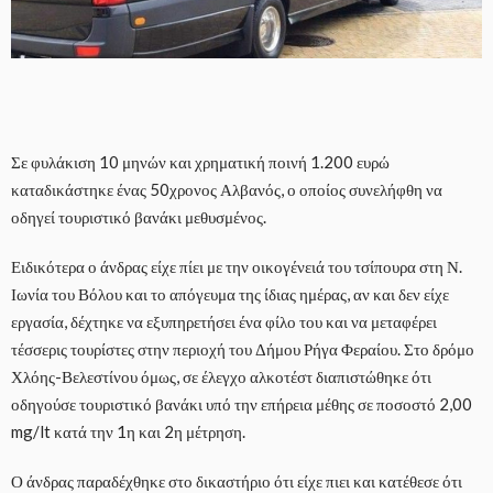
Σε φυλάκιση 10 μηνών και χρηματική ποινή 1.200 ευρώ
καταδικάστηκε ένας 50χρονος Αλβανός, ο οποίος συνελήφθη να
οδηγεί τουριστικό βανάκι μεθυσμένος.
Ειδικότερα ο άνδρας είχε πίει με την οικογένειά του τσίπουρα στη Ν.
Ιωνία του Βόλου και το απόγευμα της ίδιας ημέρας, αν και δεν είχε
εργασία, δέχτηκε να εξυπηρετήσει ένα φίλο του και να μεταφέρει
τέσσερις τουρίστες στην περιοχή του Δήμου Ρήγα Φεραίου. Στο δρόμο
Χλόης-Βελεστίνου όμως, σε έλεγχο αλκοτέστ διαπιστώθηκε ότι
οδηγούσε τουριστικό βανάκι υπό την επήρεια μέθης σε ποσοστό 2,00
mg/lt κατά την 1η και 2η μέτρηση.
Ο άνδρας παραδέχθηκε στο δικαστήριο ότι είχε πιει και κατέθεσε ότι