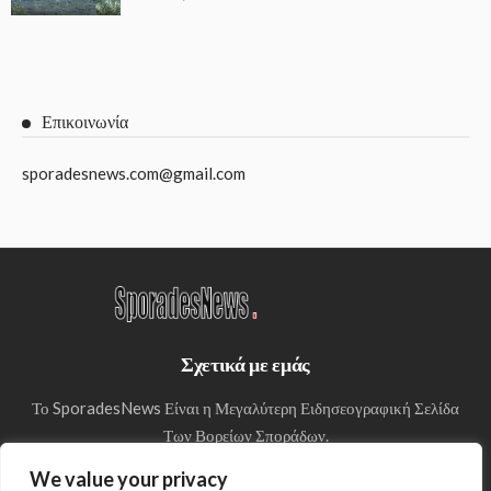
Επικοινωνία
sporadesnews.com@gmail.com
Σχετικά με εμάς
Το SporadesNews Είναι η Μεγαλύτερη Ειδησεογραφική Σελίδα
Των Βορείων Σποράδων.
We value your privacy