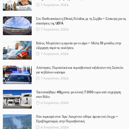
7 Αυγούστου, 2026
Στο Πανθεσσαλικό η Εθνική Ελλάδας με τη Σερβία – Σύσκεψη για τις
απαιτήσεις της UEFA
7 Αυγούστου, 2026
Βόλος: Μεγαλώνει η αγωνία για το αίμα – Μόλις 10 μονάδες στην
εξόρμηση παρά τις εκκλήσεις
7 Αυγούστου, 2026
Αλόννησος: Περιπολικά και πυροσβεστικά ταξιδεύουν στη Σκόπελο
για να βάλουν καύσιμα
7 Αυγούστου, 2026
Ταυτοποιήθηκε 48χρονος για κλοπή 7.000 ευρώ από επιχείρηση
στον Βόλο
6 Αυγούστου, 2026
Νέα πυρκαγιά στον Άγιο Λαυρέντιο τέθηκε άμεσα υπό έλεγχο –
Προβληματισμός στην Πυροσβεστική
6 Αυγούστου, 2026