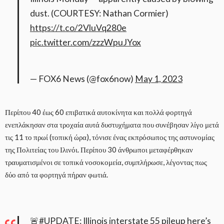
dust. (COURTESY: Nathan Cormier)
https://t.co/2VluVq280e
pic.twitter.com/zzzWpuJYox
— FOX6 News (@fox6now)
May 1, 2023
Περίπου 40 έως 60 επιβατικά αυτοκίνητα και πολλά φορτηγά
ενεπλάκησαν στα τροχαία αυτά δυστυχήματα που συνέβησαν λίγο μετά
τις 11 το πρωί (τοπική ώρα), τόνισε ένας εκπρόσωπος της αστυνομίας
της Πολιτείας του Ιλινόι. Περίπου 30 άνθρωποι μεταφέρθηκαν
τραυματισμένοι σε τοπικά νοσοκομεία, συμπλήρωσε, λέγοντας πως
δύο από τα φορτηγά πήραν φωτιά.
🚨
#UPDATE
: Illinois interstate 55 pileup here’s