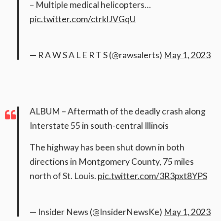
– Multiple medical helicopters…
pic.twitter.com/ctrklJVGqU
— R A W S A L E R T S (@rawsalerts)
May 1, 2023
ALBUM – Aftermath of the deadly crash along
Interstate 55 in south-central Illinois
The highway has been shut down in both
directions in Montgomery County, 75 miles
north of St. Louis.
pic.twitter.com/3R3pxt8YPS
— Insider News (@InsiderNewsKe)
May 1, 2023