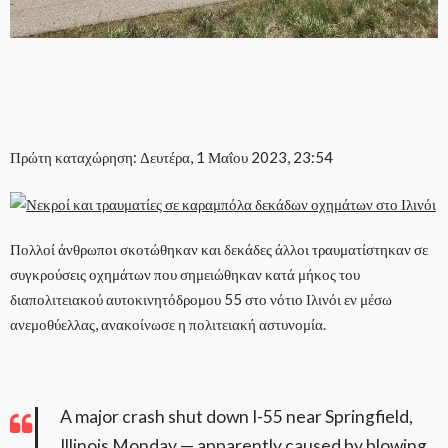
Πρώτη καταχώρηση: Δευτέρα, 1 Μαΐου 2023, 23:54
Πολλοί άνθρωποι σκοτώθηκαν και δεκάδες άλλοι τραυματίστηκαν σε
συγκρούσεις οχημάτων που σημειώθηκαν κατά μήκος του
διαπολιτειακού αυτοκινητόδρομου 55 στο νότιο Ιλινόι εν μέσω
ανεμοθύελλας, ανακοίνωσε η πολιτειακή αστυνομία.
A major crash shut down I-55 near Springfield,
Illinois Monday — apparently caused by blowing