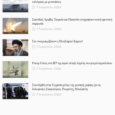
επέστρεφε με μετανάστες
7 Αυγούστου, 2026
Σαουδική Αραβία, Τουρκία και Πακιστάν υπογράφουν κοινή αμυντική
συμφωνία
7 Αυγούστου, 2026
Στο «νεκροκρέβατο» ο Μοτζτάμπα Χαμενεΐ
7 Αυγούστου, 2026
Ρεκόρ Γκίνες στα 97 της αφού πέταξε δεμένη στα φτερά αεροπλάνου
7 Αυγούστου, 2026
Συνελήφθη στην Γερμανία μέλος της ρωσικής μαφίας για τις
δολοφονίες Σκαφτούρου, Ρουμπέτη, Μουζακίτη
7 Αυγούστου, 2026