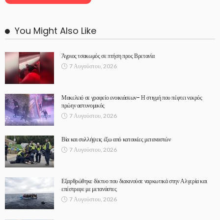
You Might Also Like
Άγριος τσακωμός σε πτήση προς Βρετανία
7 Αυγούστου, 2026
Μακελειό σε γραφείο ενοικιάσεων- Η στιγμή που πέφτει νεκρός
πρώην αστυνομικός
7 Αυγούστου, 2026
Βία και συλλήψεις έξω από κατοικίες μεταναστών
7 Αυγούστου, 2026
Εξαρθρώθηκε δίκτυο που διακινούσε ναρκωτικά στην Αλγερία και
επέστρεφε με μετανάστες
7 Αυγούστου, 2026