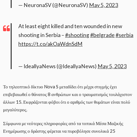
— NeuronaSV (@NeuronaSV)
May 5, 2023
At least eight killed and ten wounded in new
shooting in Serbia –
#shooting
#belgrade
#serbia
https://t.co/akOaWdnSdM
— IdeallyaNews (@IdeallyaNews)
May 5, 2023
Το τηλεοπτικό δίκτυο Nova S μεταδίδει ότι μέχρι στιγμής έχει
επιβεβαιωθεί ο θάνατος 8 ανθρώπων και ο τραυματισμός τουλάχιστον
άλλων 15. Εκφράζονται φόβοι ότι ο αριθμός των θυμάτων είναι πολύ
μεγαλύτερος.
Σύμφωνα με νεότερες πληροφορίες από τα τοπικά Μέσα Μαζικής
Ενημέρωσης ο δράστης φέρεται να πυροβόλησε συνολικά 25