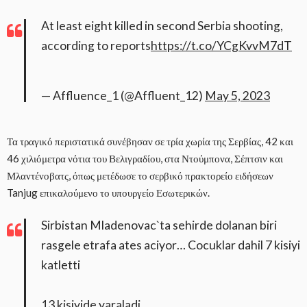
At least eight killed in second Serbia shooting,
according to reports
https://t.co/YCgKvvM7dT
— Affluence_1 (@Affluent_12)
May 5, 2023
Τα τραγικό περιστατικά συνέβησαν σε τρία χωρία της Σερβίας, 42 και
46 χιλιόμετρα νότια του Βελιγραδίου, στα Ντούμπονα, Σέπτσιν και
Μλαντένοβατς, όπως μετέδωσε το σερβικό πρακτορείο ειδήσεων
Tanjug επικαλούμενο το υπουργείο Εσωτερικών.
Sirbistan Mladenovac`ta sehirde dolanan biri
rasgele etrafa ates aciyor… Cocuklar dahil 7 kisiyi
katletti
13 kisiyide yaraladi…