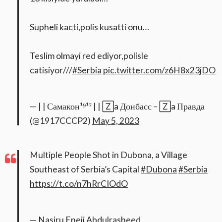
Supheli kacti,polis kusatti onu…
Teslim olmayi red ediyor,polisle
catisiyor///
#Serbia
pic.twitter.com/z6H8x23jDO
— | | Самакон¹⁹¹⁷ | | 🅉a Донбасс – 🅉a Правда
(@1917CCCP2)
May 5, 2023
Multiple People Shot in Dubona, a Village
Southeast of Serbia’s Capital
#Dubona
#Serbia
https://t.co/n7hRrCIOdO
— Nasiru Eneji Abdulrasheed