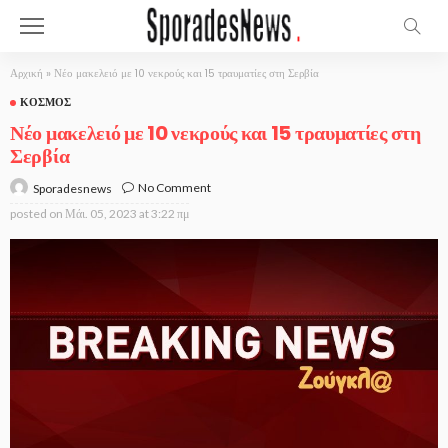
Αρχική
»
Νέο μακελειό με 10 νεκρούς και 15 τραυματίες στη Σερβία
ΚΌΣΜΟΣ
Νέο μακελειό με 10 νεκρούς και 15 τραυματίες στη
Σερβία
No Comment
Sporadesnews
posted on
Μάι. 05, 2023 at 3:22 πμ