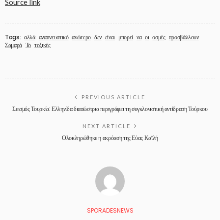
Source link
Tags:
αλλά
αναπνευστικό
ανώτερο
δεν
είναι
μπορεί
να
οι
οσμές
προσβάλλουν
Σαμαρά
Το
τοξικές
PREVIOUS ARTICLE
Σεισμός Τουρκία: Ελληνίδα διασώστρια περιγράφει τη συγκλονιστική αντίδραση Τούρκου
NEXT ARTICLE
Ολοκληρώθηκε η ακρόαση της Εύας Καϊλή
SPORADESNEWS