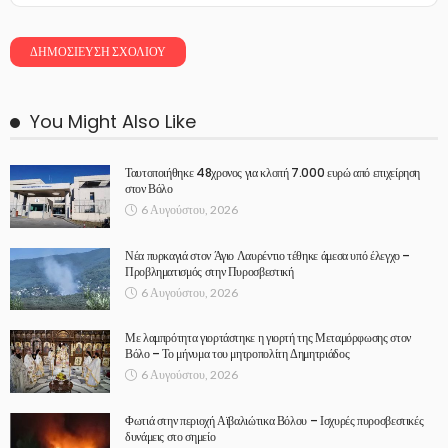
You Might Also Like
Ταυτοποιήθηκε 48χρονος για κλοπή 7.000 ευρώ από επιχείρηση
στον Βόλο
6 Αυγούστου, 2026
Νέα πυρκαγιά στον Άγιο Λαυρέντιο τέθηκε άμεσα υπό έλεγχο –
Προβληματισμός στην Πυροσβεστική
6 Αυγούστου, 2026
Με λαμπρότητα γιορτάστηκε η γιορτή της Μεταμόρφωσης στον
Βόλο – Το μήνυμα του μητροπολίτη Δημητριάδος
6 Αυγούστου, 2026
Φωτιά στην περιοχή Αϊβαλιώτικα Βόλου – Ισχυρές πυροσβεστικές
δυνάμεις στο σημείο