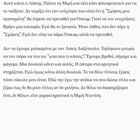
Αυτό κάνει ο Λάκης. Πιάνει τη Μιμή και λέει κάτι ψιλοαρνητικό για να
το παίξουν. Δε νομίζω ότι τον ενόχλησε που είπα ότι η “Σμύρνη μου
αγαπημένη” θα έπρεπε να προταθεί για Όσκαρ. Γιατί να τον ενοχλήσει;
Βρήκε μια ευκαιρία. Εγώ θα το ξαναπώ. Ήταν λάθος που δεν πήγε η
“Σμύρνη”. Εγώ δεν είπα να πάρει Όσκαρ, αλλά να προταθεί.
Δεν τα έχουμε χαλασμένα με τον Λάκη Λαζόπουλο. Τηλέφωνο μπορώ
να τον πάρω να του πω “γεια σου τι κάνεις;”. Έχουμε βρεθεί, πήγαμε και
φάγαμε. Μια δουλειά κάνει και αυτός. Η σάτιρα στα αρνητικά
στηρίζεται. Εγώ όμως κάνω άλλη δουλειά. Το να δίνω τίτλους ξέρεις
πόσο εύκολο μου είναι; Εδώ την έχω την ατάκα να σου δώσω τίτλο και
ξέρω πως δε θα μπει τίτλος αν δε μιλήσω. Δε θέλω να διαφημίζομαι
έτσι, δε θέλω», είπε χαρακτηριστικά η Μιμή Ντενίση.