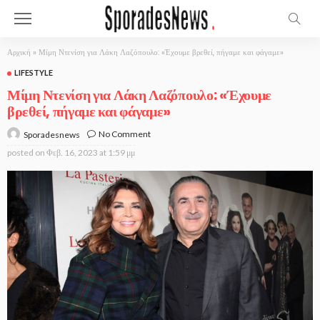
Αρχική
»
Μίμη Ντενίση για Λάκη Λαζόπουλο: «Έχουμε βρεθεί, πήγαμε και φάγαμε»
LIFESTYLE
Μίμη Ντενίση για Λάκη Λαζόπουλο: «Έχουμε
βρεθεί, πήγαμε και φάγαμε»
No Comment
Sporadesnews
posted on
Φεβ. 16, 2023 at 1:59 μμ