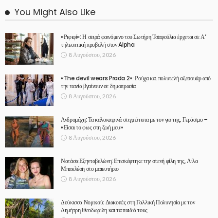
You Might Also Like
«Ριφιφί»: Η σειρά φαινόμενο του Σωτήρη Τσαφούλια έρχεται σε Α’
τηλεοπτική προβολή στον Alpha
8 Αυγούστου, 2026
«The devil wears Prada 2»: Ρούχα και πολυτελή αξεσουάρ από
την ταινία βγαίνουν σε δημοπρασία
8 Αυγούστου, 2026
Ανδρομάχη: Τα καλοκαιρινά στιγμιότυπα με τον γιο της, Γεράσιμο –
«Είσαι το φως στη ζωή μου»
8 Αυγούστου, 2026
Νατάσα Εξηνταβελώνη: Επισκέφτηκε την στενή φίλη της, Λίλα
Μπακλέση στο μαιευτήριο
8 Αυγούστου, 2026
Δούκισσα Νομικού: Διακοπές στη Γαλλική Πολυνησία με τον
Δημήτρη Θεοδωρίδη και τα παιδιά τους