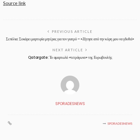
Source link
PREVIOUS ARTICLE
Σεπόλια: Σοκάρει μαρτυρία μητέρας για τον γιατρό – «Ζήτησε από την κόρη μου να γδυθεί»
NEXT ARTICLE
Qatargate: Το αμαρτωλό «τετράγωνο» της Ευρωβουλής
SPORADESNEWS
SPORADESNEWS