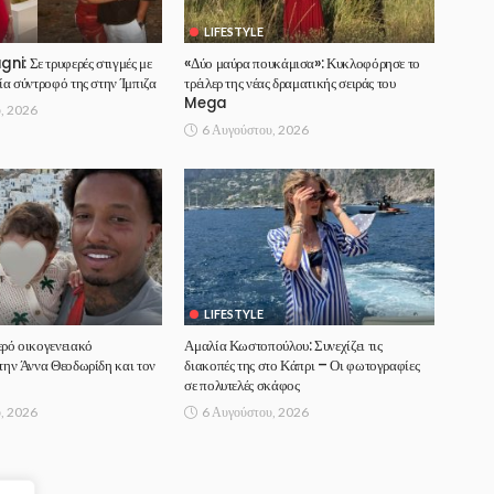
LIFESTYLE
i: Σε τρυφερές στιγμές με
«Δύο μαύρα πουκάμισα»: Κυκλοφόρησε το
ία σύντροφό της στην Ίμπιζα
τρέιλερ της νέας δραματικής σειράς του
Mega
, 2026
6 Αυγούστου, 2026
LIFESTYLE
ερό οικογενειακό
Αμαλία Κωστοπούλου: Συνεχίζει τις
 την Άννα Θεοδωρίδη και τον
διακοπές της στο Κάπρι – Οι φωτογραφίες
σε πολυτελές σκάφος
, 2026
6 Αυγούστου, 2026