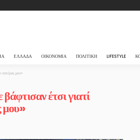
ΊΑ
ΕΛΛΆΔΑ
ΟΙΚΟΝΟΜΊΑ
ΠΟΛΙΤΙΚΉ
LIFESTYLE
Κ
 ο πατέρας μου»
 βάφτισαν έτσι γιατί
ς μου»