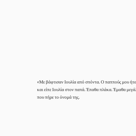
«Με βάφτισαν Ιουλία από σπόντα. Ο παππούς μου ήτα
και είπε Ιουλία στον παπά. Έπαθα πλάκα. Έμαθα μεγάλ
που πήρε το όνομά της.