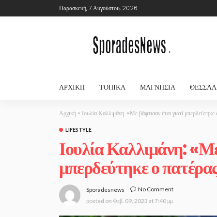
Παρασκευή, 7 Αυγούστου, 2026
ΑΡΧΙΚΉ
ΤΟΠΙΚΆ
ΜΑΓΝΗΣΊΑ
ΘΕΣΣΑΛ
Αρχική
»
Ιουλία Καλλιμάνη: «Με βάφτισαν έτσι γιατί μπερδεύτηκε
LIFESTYLE
Ιουλία Καλλιμάνη: «Με
μπερδεύτηκε ο πατέρα
No Comment
Sporadesnews
posted on
Φεβ. 09, 2023 at 7:40 μμ