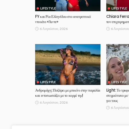
LIFESTYLE
LIFESTYLE
FY και Ρία Ελληνίδου στο ανατρεπτικό
Chiara Ferragn
ντουέτο «Άιντε»
τον επιχειρηματ
6 Αυγούστου, 2026
6 Αυγούστου
LIFESTYLE
LIFESTYLE
Ανδρομάχη: Ποζάρει με μπικίνι στην παραλία
Light: Το τρυφ
και εντυπωσιάζει με το κορμί της!
στιγμιότυπο με
γιο τους
6 Αυγούστου, 2026
6 Αυγούστου