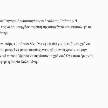
ου Γρηγόρη Αρναούτογλου, το βράδυ της Τετάρτης. Η
 της να δημιουργήσει τη δική της οικογένεια και αποκάλυψε το
ά της.
εν υπάρχει αυτό που λένε “να αφιερωθώ για τα επόμενα χρόνια
τσι, μπορεί να απορροφηθείς, να περάσουν τα χρόνια, να μην
φνικά να πεις “άφησα να περάσουν τα χρόνια;” Όλα αυτά έρχονται
έφερε η Ιουλία Καλλιμάνη.