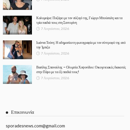
Καλομοίρα: Ποζάρει με τον σύζυγό της, Γιώργο Μπούσαλη και τα
τρία παιδιά τους στη Σαντορίνη
7 Αυγούστου, 2026
Ιωάννα Τούνη: Η αδημοσίευτη φωτογραφία με τον σύντροφό της από
την Ίμπιζα
7 Αυγούστου, 2026
Βασίλης Σπανούλης – Ολυμπία Χοψονίδου: Οικογενειακές διακοπές
στην Πάρο με τα έξι παιδιά τους!
7 Αυγούστου, 2026
Επικοινωνία
sporadesnews.com@gmail.com