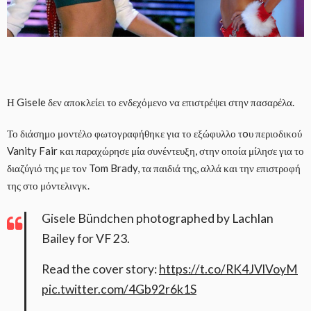
Η Gisele δεν αποκλείει το ενδεχόμενο να επιστρέψει στην πασαρέλα.
Το διάσημο μοντέλο φωτογραφήθηκε για το εξώφυλλο τoυ περιοδικού
Vanity Fair και παραχώρησε μία συνέντευξη, στην οποία μίλησε για το
διαζύγιό της με τον Tom Brady, τα παιδιά της, αλλά και την επιστροφή
της στο μόντελινγκ.
Gisele Bündchen photographed by Lachlan
Bailey for VF 23.
Read the cover story:
https://t.co/RK4JVlVoyM
pic.twitter.com/4Gb92r6k1S