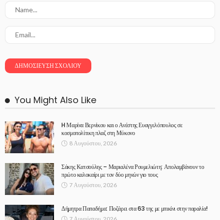
You Might Also Like
H Μαρίνα Βερνίκου και ο Ανέστης Ευαγγελόπουλος σε
κοσμοπολίτικη πλαζ στη Μύκονο
8 Αυγούστου, 2026
Σάκης Κατσούλης – Μαριαλένα Ρουμελιώτη: Απολαμβάνουν το
πρώτο καλοκαίρι με τον δύο μηνών γιο τους
7 Αυγούστου, 2026
Δήμητρα Παπαδήμα: Ποζάρει στα 63 της με μπικίνι στην παραλία!
7 Αυγούστου, 2026