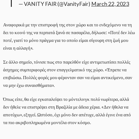
— VANITY FAIR (@VanityFair)
March 22, 2023
Αναφορικά με την επιστροφή της στον χώρο και το ενδεχόμενο να τη
δει το κοινό της να περπατά ξανά σε πασαρέλα, δήλωσε: «Ποτέ δεν λέω
ποτέ, γιατί το μόνο πράγμα για το οποίο είμαι σίγουρη στη ζωή μου
είναι η αλλαγή».
Σε άλλο σημείο, τόνισε πως στο παρελθόν είχε αντιμετωπίσει πολλές
άσχημες συμπεριφορές στον επαγγελματικό της χώρο. «Έπρεπε να
επιβιώσω. Πολλές φορές μου φέρονταν σαν να είμαι αντικείμενο, σαν
να μην έχω συναισθήματα».
Όπως είπε, θα είχε εγκαταλείψει το μόντελινγκ πολύ νωρίτερα, αλλά
δεν ήθελε να επιστρέψει στη Βραζιλία με άδεια χέρια. «Δεν ήθελα να
αποτύχω», εξηγεί. Ωστόσο, όχι μόνο δεν απέτυχε, αλλά έγινε ένα από
τα πιο ακριβοπληρωμένα μοντέλα στον κόσμο.