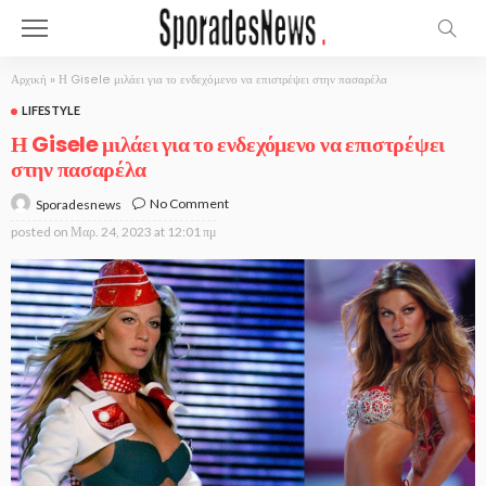
Αρχική
»
Η Gisele μιλάει για το ενδεχόμενο να επιστρέψει στην πασαρέλα
LIFESTYLE
Η Gisele μιλάει για το ενδεχόμενο να επιστρέψει
στην πασαρέλα
No Comment
Sporadesnews
posted on
Μαρ. 24, 2023 at 12:01 πμ