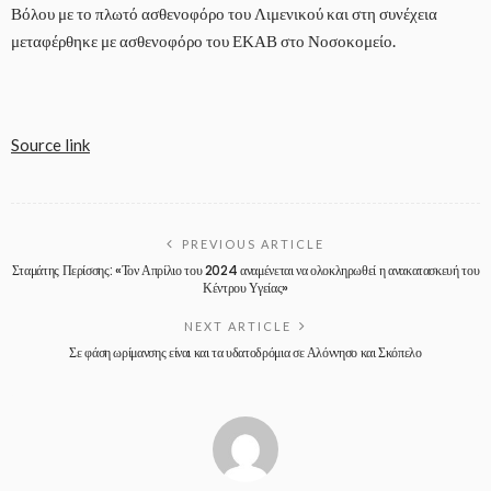
Βόλου με το πλωτό ασθενοφόρο του Λιμενικού και στη συνέχεια
μεταφέρθηκε με ασθενοφόρο του ΕΚΑΒ στο Νοσοκομείο.
Source link
PREVIOUS ARTICLE
Σταμάτης Περίσσης: «Τον Απρίλιο του 2024 αναμένεται να ολοκληρωθεί η ανακατασκευή του
Κέντρου Υγείας»
NEXT ARTICLE
Σε φάση ωρίμανσης είναι και τα υδατοδρόμια σε Αλόννησο και Σκόπελο