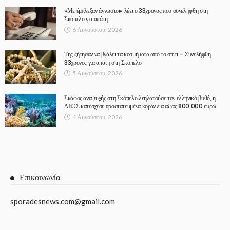
«Με έμπλεξαν άγνωστοι» λέει ο 33χρονος που συνελήφθη στη
Σκόπελο για απάτη
6 Αυγούστου, 2026
Της ζήτησαν να βγάλει τα κοσμήματα από το σπίτι – Συνελήφθη
33χρονος για απάτη στη Σκόπελο
5 Αυγούστου, 2026
Σκάφος αναψυχής στη Σκόπελο λεηλατούσε τον ελληνικό βυθό, η
ΔΕΟΣ κατέσχεσε προστατευμένα κοράλλια αξίας 800.000 ευρώ
4 Αυγούστου, 2026
Επικοινωνία
sporadesnews.com@gmail.com