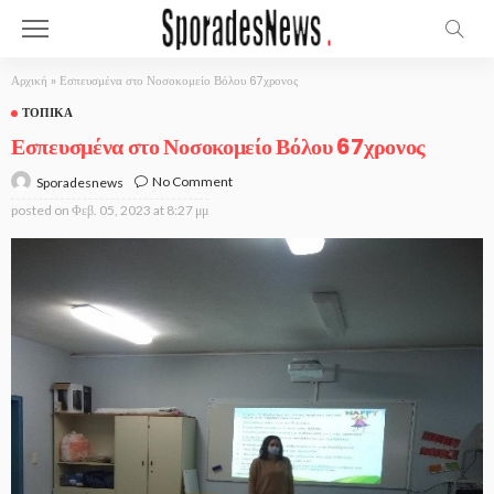
Αρχική
»
Εσπευσμένα στο Νοσοκομείο Βόλου 67χρονος
ΤΟΠΙΚΆ
Εσπευσμένα στο Νοσοκομείο Βόλου 67χρονος
No Comment
Sporadesnews
posted on
Φεβ. 05, 2023 at 8:27 μμ