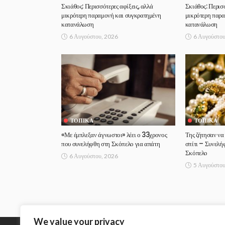
Σκιάθος: Περισσότερες αφίξεις, αλλά
Σκιάθος: Περισσ
μικρότερη παραμονή και συγκρατημένη
μικρότερη παρ
κατανάλωση
κατανάλωση
6 Αυγούστου, 2026
6 Αυγούστου
ΤΟΠΙΚΆ
ΤΟΠΙΚΆ
«Με έμπλεξαν άγνωστοι» λέει ο 33χρονος
Της ζήτησαν να
που συνελήφθη στη Σκόπελο για απάτη
σπίτι – Συνελή
Σκόπελο
6 Αυγούστου, 2026
5 Αυγούστου
We value your privacy