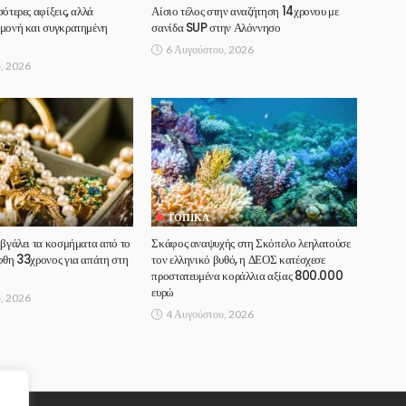
ότερες αφίξεις, αλλά
Αίσιο τέλος στην αναζήτηση 14χρονου με
αμονή και συγκρατημένη
σανίδα SUP στην Αλόννησο
6 Αυγούστου, 2026
, 2026
ΤΟΠΙΚΆ
 βγάλει τα κοσμήματα από το
Σκάφος αναψυχής στη Σκόπελο λεηλατούσε
φθη 33χρονος για απάτη στη
τον ελληνικό βυθό, η ΔΕΟΣ κατέσχεσε
προστατευμένα κοράλλια αξίας 800.000
ευρώ
, 2026
4 Αυγούστου, 2026