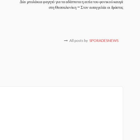
Δύο μπολάκια φαγητό για τα αδέσποτα η αιτία του φονικού καυγά
στη Θεσσαλονίκη – Στον εισαγγελέα οι δράστες
All posts by
SPORADESNEWS