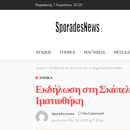
Παρασκευή, 7 Αυγούστου, 2026
ΑΡΧΙΚΉ
ΤΟΠΙΚΆ
ΜΑΓΝΗΣΊΑ
ΘΕΣΣΑΛ
Αρχική
»
Εκδήλωση στη Σκόπελο για τη Δημοτική Ιματιοθήκη
ΤΟΠΙΚΆ
Εκδήλωση στη Σκόπελο
Ιματιοθήκη
No Comment
Sporadesnews
posted on
Μάι. 13, 2023 at 7:19 μμ