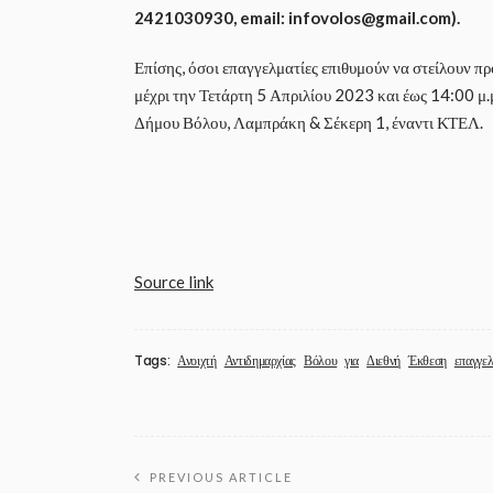
2421030930,
email
:
infovolos@gmail.com
).
Επίσης, όσοι επαγγελματίες επιθυμούν να στείλουν π
μέχρι την Τετάρτη 5 Απριλίου 2023 και έως 14:00 μ.
Δήμου Βόλου, Λαμπράκη & Σέκερη 1, έναντι ΚΤΕΛ.
Source link
Tags:
Ανοιχτή
Αντιδημαρχίας
Βόλου
για
Διεθνή
Έκθεση
επαγγελ
PREVIOUS ARTICLE