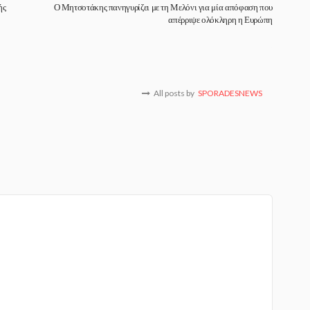
ής
Ο Μητσοτάκης πανηγυρίζει με τη Μελόνι για μία απόφαση που
απέρριψε ολόκληρη η Ευρώπη
All posts by
SPORADESNEWS