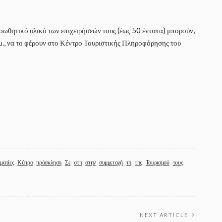
ροωθητικό υλικό των επιχειρήσεών τους (έως 50 έντυπα) μπορούν,
μ., να το φέρουν στο Κέντρο Τουριστικής Πληροφόρησης του
ματίες
Κύπρο
πρόσκληση
Σε
στη
στην
συμμετοχή
τη
της
Τουρισμού
τους
NEXT ARTICLE