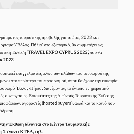
ράμματος τουριστικής προβολής για το έτος 2023 και
ρισμού ‘Βόλος-Πήλιο’ στο εξωτερικό, θα συμμετέχει ως
ιστική Έκθεση ‘
TRAVEL EXPO CYPRUS 2023’,
που θα
ου 2023
.
ροσκαλεί επαγγελματίες όλων των κλάδων του τουρισμού της
ενοι στο περίπτερο του προορισμού, όπου θα έχουν την ευκαιρία
ροορισμό ‘Βόλος-Πήλιο’, διανέμοντας το έντυπο ενημερωτικό
ές συνεργασίες. Επισκέπτες της Διεθνούς Τουριστικής Έκθεσης
 αποφάσεων, αγοραστές (hosted buyers), αλλά και το κοινό που
πόδραση.
στην Έκθεση δίνονται στο Κέντρο Τουριστικής
1, έναντι ΚΤΕΛ, τηλ.