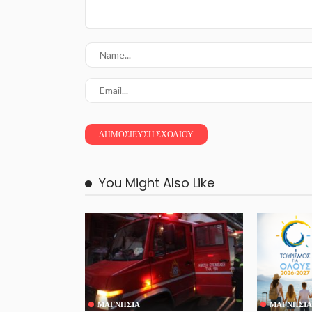
You Might Also Like
ΜΑΓΝΗΣΊΑ
ΜΑΓΝΗΣΊΑ