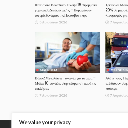
Φωτιά στο Βελεστίνο: Έκαψε 15 στρέμματα
Τρίτεκνοι Μαγν
χορτολιβαδικής έκτασης – Παραμένουν
20% θα μπορέσε
ισχυρές δυνάμεις της Πυροσβεστικής
«Τουρισμός για
8 Αυγούστου, 2026
7 Αυγούστου
ΜΑΓΝΗΣΊΑ
ΜΑΓΝΗΣΊΑ
Βόλος: Μεγαλώνει η αγωνία για το αίμα –
Αλόννησος: Περ
Μόλις 10 μονάδες στην εξόρμηση παρά τις
ταξιδεύουν στη
εκκλήσεις
καύσιμα
7 Αυγούστου, 2026
7 Αυγούστου
We value your privacy