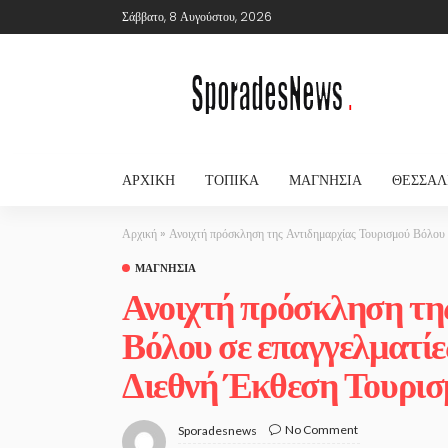
Σάββατο, 8 Αυγούστου, 2026
ΑΡΧΙΚΉ
ΤΟΠΙΚΆ
ΜΑΓΝΗΣΊΑ
ΘΕΣΣΑΛ
Αρχική
»
Ανοιχτή πρόσκληση της Αντιδημαρχίας Τουρισμού Βόλου 
ΜΑΓΝΗΣΊΑ
Ανοιχτή πρόσκληση τη
Βόλου σε επαγγελματίε
Διεθνή Έκθεση Τουρισ
No Comment
Sporadesnews