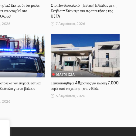
ησίας: Εκτιμούν ότι μόλις
Στο Πανθεσσαλικό η Εθνική Ελλάδας με τη
ι να ενταχθεί στο
Σερβία – Σύσκεψη για τις απαιτήσεις της
 Όλους»
UEFA
, 2026
7 Αυγούστου, 2026
ΜΑΓΝΗΣΊΑ
ιπολικά και πυροσβεστικά
Ταυτοποιήθηκε 48χρονος για κλοπή 7.000
 Σκόπελο για να βάλουν
ευρώ από επιχείρηση στον Βόλο
6 Αυγούστου, 2026
, 2026