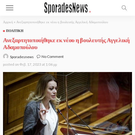
Αρχική
»
Ανεξαρτητοποιήθηκε εκ νέου η βουλευτής Αγγελική Αδαμοπούλου
ΠΟΛΙΤΙΚΉ
Ανεξαρτητοποιήθηκε εκ νέου η βουλευτής Αγγελική
Αδαμοπούλου
No Comment
Sporadesnews
posted on
Φεβ. 17, 2023 at 1:06 μμ