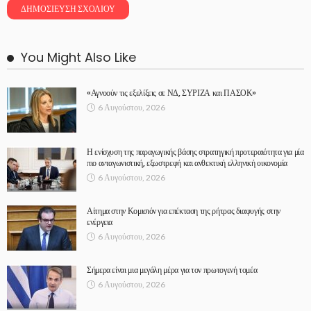
You Might Also Like
«Αγνοούν τις εξελίξεις σε ΝΔ, ΣΥΡΙΖΑ και ΠΑΣΟΚ»
6 Αυγούστου, 2026
Η ενίσχυση της παραγωγικής βάσης στρατηγική προτεραιότητα για μία
πιο ανταγωνιστική, εξωστρεφή και ανθεκτική ελληνική οικονομία
6 Αυγούστου, 2026
Αίτημα στην Κομισιόν για επέκταση της ρήτρας διαφυγής στην
ενέργεια
6 Αυγούστου, 2026
Σήμερα είναι μια μεγάλη μέρα για τον πρωτογενή τομέα
6 Αυγούστου, 2026