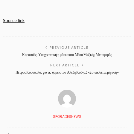
Source link
PREVIOUS ARTICLE
Κοροναϊός: Υποχρεωτική η μάσκα στα Μέσα Μαζικής Μεταφοράς
NEXT ARTICLE
Πέτρος Κουσουλός για τις ύβρεις του Αλέξη Κούγια: «Συντάσσεται μήνυση»
SPORADESNEWS