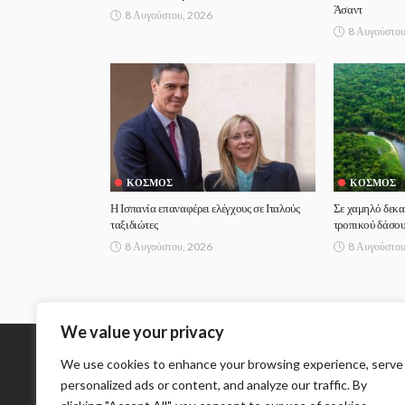
Άσαντ
8 Αυγούστου, 2026
8 Αυγούστου
ΚΌΣΜΟΣ
ΚΌΣΜΟΣ
Η Ισπανία επαναφέρει ελέγχους σε Ιταλούς
Σε χαμηλό δεκα
ταξιδιώτες
τροπικού δάσου
8 Αυγούστου, 2026
8 Αυγούστου
We value your privacy
We use cookies to enhance your browsing experience, serve
Σχετικά με εμάς
personalized ads or content, and analyze our traffic. By