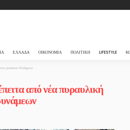
ΊΑ
ΕΛΛΆΔΑ
ΟΙΚΟΝΟΜΊΑ
ΠΟΛΙΤΙΚΉ
LIFESTYLE
Κ
η των ρωσικών δυνάμεων
 έπειτα από νέα πυραυλική
δυνάμεων