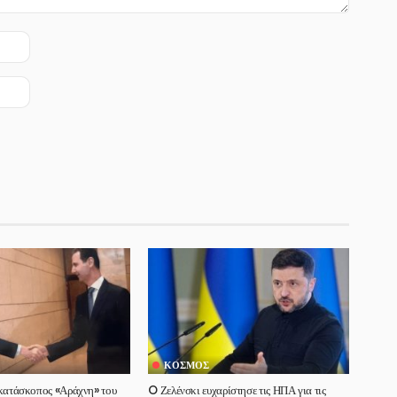
ΚΌΣΜΟΣ
 κατάσκοπος «Αράχνη» του
O Ζελένσκι ευχαρίστησε τις ΗΠΑ για τις