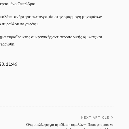
 περασμένο Οκτώβριο.
 Μικολάιφ, ανήρτησε φωτογραφία στην εφαρμογή μηνυμάτων
α πυραύλου σε χωράφι.
τμήμα πυραύλου της ουκρανικής αντιαεροπορικής άμυνας και
τερρίφθη.
23, 11:46
NEXT ARTICLE
Ολες οι αλλαγές για τη ρύθμιση οφειλών – Ποιοι μπορούν να