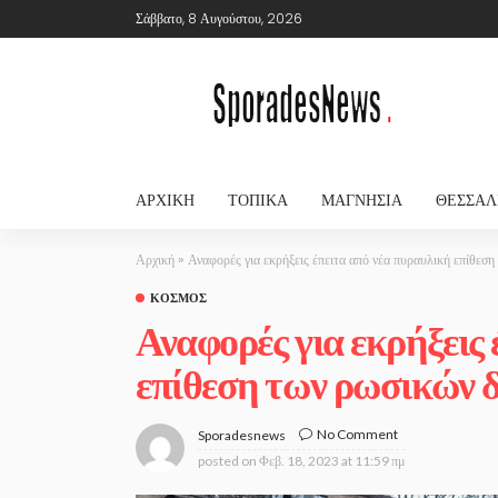
Σάββατο, 8 Αυγούστου, 2026
ΑΡΧΙΚΉ
ΤΟΠΙΚΆ
ΜΑΓΝΗΣΊΑ
ΘΕΣΣΑΛ
Αρχική
»
Αναφορές για εκρήξεις έπειτα από νέα πυραυλική επίθεσ
ΚΌΣΜΟΣ
Αναφορές για εκρήξεις
επίθεση των ρωσικών 
No Comment
Sporadesnews
posted on
Φεβ. 18, 2023 at 11:59 πμ