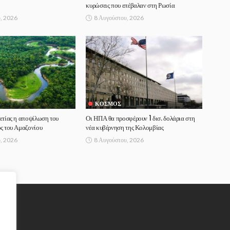
κυρώσεις που επέβαλαν στη Ρωσία
, 2026
8 Αυγούστου, 2026
ΚΌΣΜΟΣ
ετίας η αποψίλωση του
Οι ΗΠΑ θα προσφέρουν 1 δισ. δολάρια στη
ς του Αμαζονίου
νέα κυβέρνηση της Κολομβίας
, 2026
8 Αυγούστου, 2026