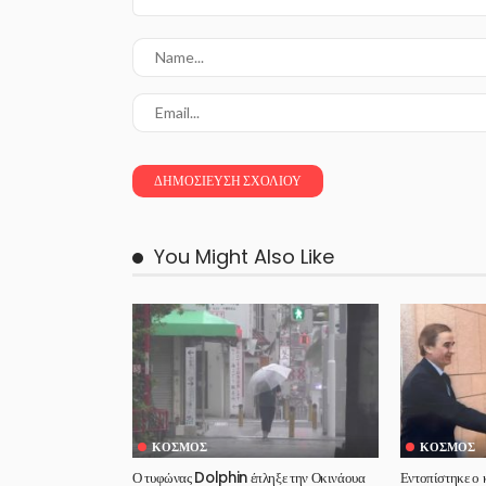
You Might Also Like
ΚΌΣΜΟΣ
ΚΌΣΜΟΣ
Ο τυφώνας Dolphin έπληξε την Οκινάουα
Εντοπίστηκε ο