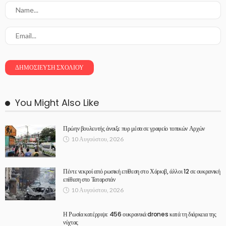
You Might Also Like
Πρώην βουλευτής άνοιξε πυρ μέσα σε γραφείο τοπικών Αρχών
10 Αυγούστου, 2026
Πέντε νεκροί από ρωσική επίθεση στο Χάρκιβ, άλλοι 12 σε ουκρανική
επίθεση στο Ταταρστάν
10 Αυγούστου, 2026
Η Ρωσία κατέρριψε 456 ουκρανικά drones κατά τη διάρκεια της
νύχτας