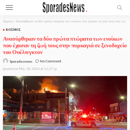
Αρχική
»
Ανασύρθηκαν τα δύο πρώτα πτώματα των ενοίκων που έχασαν τη ζωή τους στην πυρκαγιά σε ξενοδοχείο του Ουέλινγκτον
ΚΌΣΜΟΣ
Ανασύρθηκαν τα δύο πρώτα πτώματα των ενοίκων
που έχασαν τη ζωή τους στην πυρκαγιά σε ξενοδοχείο
του Ουέλινγκτον
No Comment
Sporadesnews
posted on
Μάι. 18, 2023 at 11:27 πμ