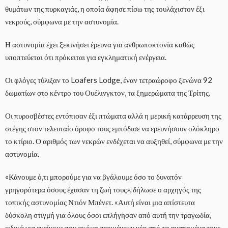
θυμάτων της πυρκαγιάς, η οποία άφησε πίσω της τουλάχιστον έξι
νεκρούς, σύμφωνα με την αστυνομία.
Η αστυνομία έχει ξεκινήσει έρευνα για ανθρωποκτονία καθώς
υποπτεύεται ότι πρόκειται για εγκληματική ενέργεια.
Οι φλόγες τύλιξαν το Loafers Lodge, έναν τετραώροφο ξενώνα 92
δωματίων στο κέντρο του Ουέλινγκτον, τα ξημερώματα της Τρίτης.
Οι πυροσβέστες εντόπισαν έξι πτώματα αλλά η μερική κατάρρευση της
στέγης στον τελευταίο όροφο τους εμπόδισε να ερευνήσουν ολόκληρο
το κτίριο. Ο αριθμός των νεκρών ενδέχεται να αυξηθεί, σύμφωνα με την
αστυνομία.
«Κάνουμε ό,τι μπορούμε για να βγάλουμε όσο το δυνατόν
γρηγορότερα όσους έχασαν τη ζωή τους», δήλωσε ο αρχηγός της
τοπικής αστυνομίας Ντιόν Μπένετ. «Αυτή είναι μια απίστευτα
δύσκολη στιγμή για όλους όσοι επλήγησαν από αυτή την τραγωδία,
ειδικά για εκείνους που ακόμη περιμένουν νέα από τα αγαπημένα τους