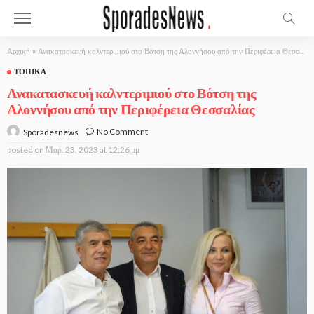
Αρχική
»
Ανακατασκευή καλντεριμιού στο Βότση της Αλοννήσου από την Περιφέρεια Θεσσαλίας
ΤΟΠΙΚΆ
Ανακατασκευή καλντεριμιού στο Βότση της
Αλοννήσου από την Περιφέρεια Θεσσαλίας
No Comment
Sporadesnews
posted on
Μαρ. 23, 2023 at 12:26 μμ