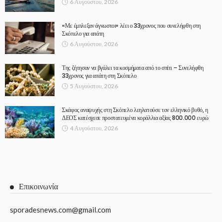
6 Αυγούστου, 2026
«Με έμπλεξαν άγνωστοι» λέει ο 33χρονος που συνελήφθη στη
Σκόπελο για απάτη
6 Αυγούστου, 2026
Της ζήτησαν να βγάλει τα κοσμήματα από το σπίτι – Συνελήφθη
33χρονος για απάτη στη Σκόπελο
5 Αυγούστου, 2026
Σκάφος αναψυχής στη Σκόπελο λεηλατούσε τον ελληνικό βυθό, η
ΔΕΟΣ κατέσχεσε προστατευμένα κοράλλια αξίας 800.000 ευρώ
4 Αυγούστου, 2026
Επικοινωνία
sporadesnews.com@gmail.com