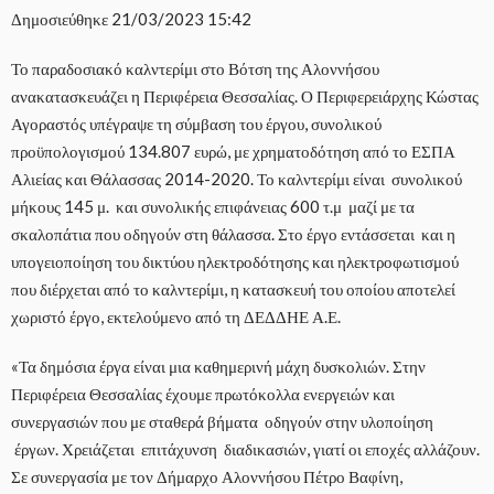
Δημοσιεύθηκε
21/03/2023 15:42
Το παραδοσιακό καλντερίμι στο Βότση της Αλοννήσου
ανακατασκευάζει η Περιφέρεια Θεσσαλίας. Ο Περιφερειάρχης Κώστας
Αγοραστός υπέγραψε τη σύμβαση του έργου, συνολικού
προϋπολογισμού 134.807 ευρώ, με χρηματοδότηση από το ΕΣΠΑ
Αλιείας και Θάλασσας 2014-2020. Το καλντερίμι είναι συνολικού
μήκους 145 μ. και συνολικής επιφάνειας 600 τ.μ μαζί με τα
σκαλοπάτια που οδηγούν στη θάλασσα. Στο έργο εντάσσεται και η
υπογειοποίηση του δικτύου ηλεκτροδότησης και ηλεκτροφωτισμού
που διέρχεται από το καλντερίμι, η κατασκευή του οποίου αποτελεί
χωριστό έργο, εκτελούμενο από τη ΔΕΔΔΗΕ Α.Ε.
«Τα δημόσια έργα είναι μια καθημερινή μάχη δυσκολιών. Στην
Περιφέρεια Θεσσαλίας έχουμε πρωτόκολλα ενεργειών και
συνεργασιών που με σταθερά βήματα οδηγούν στην υλοποίηση
έργων. Χρειάζεται επιτάχυνση διαδικασιών, γιατί οι εποχές αλλάζουν.
Σε συνεργασία με τον Δήμαρχο Αλοννήσου Πέτρο Βαφίνη,