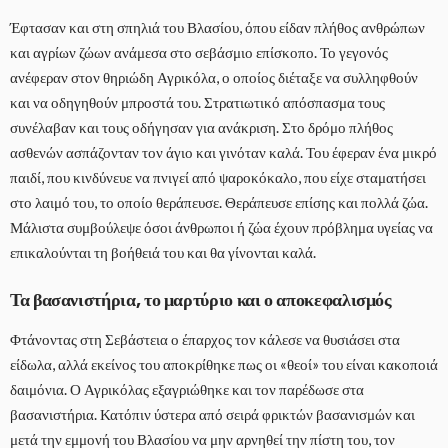
Έφτασαν και στη σπηλιά του Βλασίου, όπου είδαν πλήθος ανθρώπων
και αγρίων ζώων ανάμεσα στο σεβάσμιο επίσκοπο. Το γεγονός
ανέφεραν στον θηριώδη Αγρικόλα, ο οποίος διέταξε να συλληφθούν
και να οδηγηθούν μπροστά του. Στρατιωτικό απόσπασμα τους
συνέλαβαν και τους οδήγησαν για ανάκριση. Στο δρόμο πλήθος
ασθενών ασπάζονταν τον άγιο και γινόταν καλά. Του έφεραν ένα μικρό
παιδί, που κινδύνευε να πνιγεί από ψαροκόκαλο, που είχε σταματήσει
στο λαιμό του, το οποίο θεράπευσε. Θεράπευσε επίσης και πολλά ζώα.
Μάλιστα συμβούλεψε όσοι άνθρωποι ή ζώα έχουν πρόβλημα υγείας να
επικαλούνται τη βοήθειά του και θα γίνονται καλά.
Τα βασανιστήρια, το μαρτύριο και ο αποκεφαλισμός
Φτάνοντας στη Σεβάστεια ο έπαρχος τον κάλεσε να θυσιάσει στα
είδωλα, αλλά εκείνος του αποκρίθηκε πως οι «θεοί» του είναι κακοποιά
δαιμόνια. Ο Αγρικόλας εξαγριώθηκε και τον παρέδωσε στα
βασανιστήρια. Κατόπιν ύστερα από σειρά φρικτών βασανισμών και
μετά την εμμονή του Βλασίου να μην αρνηθεί την πίστη του, τον