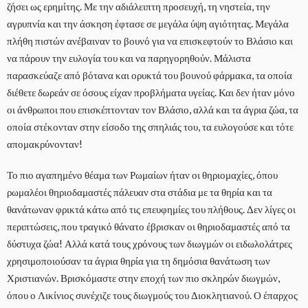
ζήσει ως ερημίτης. Με την αδιάλειπτη προσευχή, τη νηστεία, την
αγρυπνία και την άσκηση έφτασε σε μεγάλα ύψη αγιότητας. Μεγάλα
πλήθη πιστών ανέβαιναν το βουνό για να επισκεφτούν το Βλάσιο και
να πάρουν την ευλογία του και να παρηγορηθούν. Μάλιστα
παρασκεύαζε από βότανα και ορυκτά του βουνού φάρμακα, τα οποία
διέθετε δωρεάν σε όσους είχαν προβλήματα υγείας. Και δεν ήταν μόνο
οι άνθρωποι που επισκέπτονταν τον Βλάσιο, αλλά και τα άγρια ζώα, τα
οποία στέκονταν στην είσοδο της σπηλιάς του, τα ευλογούσε και τότε
απομακρύνονταν!
Το πιο αγαπημένο θέαμα των Ρωμαίων ήταν οι θηριομαχίες, όπου
ρωμαλέοι θηριοδαμαστές πάλευαν στα στάδια με τα θηρία και τα
θανάτωναν φρικτά κάτω από τις επευφημίες του πλήθους. Δεν λίγες οι
περιπτώσεις, που τραγικό θάνατο έβρισκαν οι θηριοδαμαστές από τα
δύστυχα ζώα! Αλλά κατά τους χρόνους των διωγμών οι ειδωλολάτρες
χρησιμοποιούσαν τα άγρια θηρία για τη δημόσια θανάτωση των
Χριστιανών. Βρισκόμαστε στην εποχή των πιο σκληρών διωγμών,
όπου ο Λικίνιος συνέχιζε τους διωγμούς του Διοκλητιανού. Ο έπαρχος