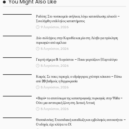
You Might Also Like
Ροδόπη: Στο νοσοκομείο ανήλικος λόγω κατανάλωσης αλκοόλ –
Συνελήφθη υπάλληλος καταστήματος
9 Αυγούστου, 2026
Δύο συλλήψεις στην Κορινθία και μία στη Λέσβο για πρόκληση
πυρκαγιών από αμέλεια
8 Αυγούστου, 2026
Γιορτή σήμερα 9 Αυγούστου – Ποιοι γιορτάζουν | Εορτολόγιο
8 Αυγούστου, 2026
Καιρός: Σε ποιες περιοχές ο υδράργυρος χτύπησε κόκκινο – Πάνω
από 39 βαθμούς η θερμοκρασία
8 Αυγούστου, 2026
«Βαρύ» το αποτύπωμα της καταστροφικής πυρκαγιάς στην Ψάθα –
Ούτε μια αντιπυρική ζώνη στη Δυτική Αττική
8 Αυγούστου, 2026
Θεσσαλονίκη: Επεισοδιακή καταδίωξη και εμβολισμός αυτοκινήτου –
Ο οδηγός είχε κλέψει το ΙΧ