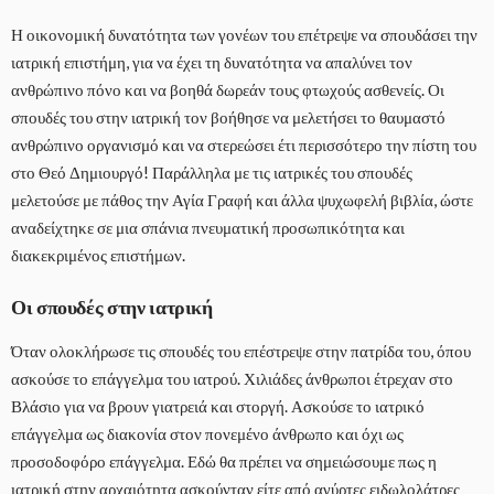
Η οικονομική δυνατότητα των γονέων του επέτρεψε να σπουδάσει την
ιατρική επιστήμη, για να έχει τη δυνατότητα να απαλύνει τον
ανθρώπινο πόνο και να βοηθά δωρεάν τους φτωχούς ασθενείς. Οι
σπουδές του στην ιατρική τον βοήθησε να μελετήσει το θαυμαστό
ανθρώπινο οργανισμό και να στερεώσει έτι περισσότερο την πίστη του
στο Θεό Δημιουργό! Παράλληλα με τις ιατρικές του σπουδές
μελετούσε με πάθος την Αγία Γραφή και άλλα ψυχωφελή βιβλία, ώστε
αναδείχτηκε σε μια σπάνια πνευματική προσωπικότητα και
διακεκριμένος επιστήμων.
Οι σπουδές στην ιατρική
Όταν ολοκλήρωσε τις σπουδές του επέστρεψε στην πατρίδα του, όπου
ασκούσε το επάγγελμα του ιατρού. Χιλιάδες άνθρωποι έτρεχαν στο
Βλάσιο για να βρουν γιατρειά και στοργή. Ασκούσε το ιατρικό
επάγγελμα ως διακονία στον πονεμένο άνθρωπο και όχι ως
προσοδοφόρο επάγγελμα. Εδώ θα πρέπει να σημειώσουμε πως η
ιατρική στην αρχαιότητα ασκούνταν είτε από αγύρτες ειδωλολάτρες