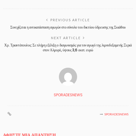
PREVIOUS ARTICLE
Συνεχίζεται η αντικατάσταση αγωγών στο σύνολο του δικτύου ύδρευσης της Σκιάθου
NEXT ARTICLE
Χρ. Τριαντόπουλος: Σε πλήρη εξέλιξη ο διαγωνισμός για τον αγωγό της λιμνοδεξαμενής Ξεριά
στον Αλμυρό, ύψους 3,6 εκατ. ευρώ
SPORADESNEWS
SPORADESNEWS
ΑΦΉΣΤΕ ΜΙΑ ΑΠΆΝΤΗΣΗ