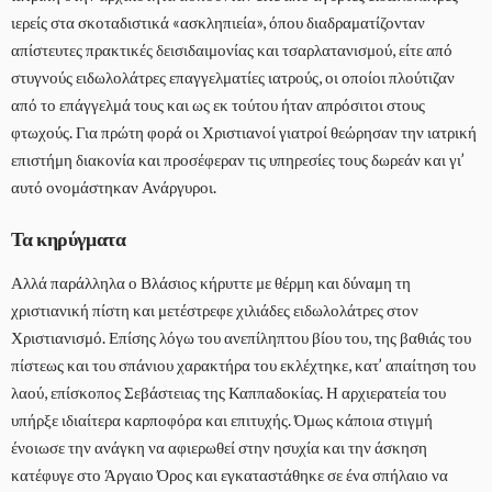
ιερείς στα σκοταδιστικά «ασκληπιεία», όπου διαδραματίζονταν
απίστευτες πρακτικές δεισιδαιμονίας και τσαρλατανισμού, είτε από
στυγνούς ειδωλολάτρες επαγγελματίες ιατρούς, οι οποίοι πλούτιζαν
από το επάγγελμά τους και ως εκ τούτου ήταν απρόσιτοι στους
φτωχούς. Για πρώτη φορά οι Χριστιανοί γιατροί θεώρησαν την ιατρική
επιστήμη διακονία και προσέφεραν τις υπηρεσίες τους δωρεάν και γι’
αυτό ονομάστηκαν Ανάργυροι.
Τα κηρύγματα
Αλλά παράλληλα ο Βλάσιος κήρυττε με θέρμη και δύναμη τη
χριστιανική πίστη και μετέστρεφε χιλιάδες ειδωλολάτρες στον
Χριστιανισμό. Επίσης λόγω του ανεπίληπτου βίου του, της βαθιάς του
πίστεως και του σπάνιου χαρακτήρα του εκλέχτηκε, κατ’ απαίτηση του
λαού, επίσκοπος Σεβάστειας της Καππαδοκίας. Η αρχιερατεία του
υπήρξε ιδιαίτερα καρποφόρα και επιτυχής. Όμως κάποια στιγμή
ένοιωσε την ανάγκη να αφιερωθεί στην ησυχία και την άσκηση
κατέφυγε στο Άργαιο Όρος και εγκαταστάθηκε σε ένα σπήλαιο να