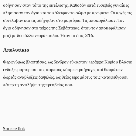
οδήγησαν στον τόπο της εκτέλεσης. Καθοδόν επτά ευσεβείς γυναίκες
πλησίασαν τον άγιο και του άλειφαν το σώμα με αρώματα. Οι αρχές τις
συνέλαβαν και τις οδήγησαν στο μαρτύριο. Τις αποκεφάλισαν. Τον
άγιο οδήγησαν στο τείχος της Σεβάστειας, όπου τον αποκεφάλισαν
μαζί με δύο άλλα νεαρά παιδιά. Ήταν το έτος 316.
Απολυτίκιο
Φερωνύμως βλαστήσας, ως δένδρον εύκαρπον, ιεράρχα Κυρίου Βλάσιε
ένδοξε, μαρτυρίου τους καρποὺς κόσμω προήγαγες καὶ θαυμάτων
δωρεάς αναβλύζεις δαψιλώς, ως θείος ιερομάρτυς τοις καταφεύγουσι
πάτερ τη αντιλήψει της πρεσβείας σου.
Source link