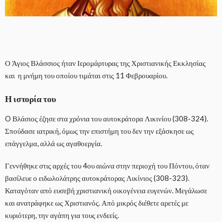
Ο Άγιος Βλάσσιος ήταν Ιερομάρτυρας της Χριστιανικής Εκκλησίας
και η μνήμη του οποίου τιμάται στις 11 Φεβρουαρίου.
Η ιστορία του
O Βλάσιος έζησε στα χρόνια του αυτοκράτορα Λικινίου (308-324).
Σπούδασε ιατρική, όμως την επιστήμη του δεν την εξάσκησε ως
επάγγελμα, αλλά ως αγαθοεργία.
Γεννήθηκε στις αρχές του 4ου αιώνα στην περιοχή του Πόντου, όταν
βασίλευε ο ειδωλολάτρης αυτοκράτορας Λικίνιος (308-323).
Καταγόταν από ευσεβή χριστιανική οικογένεια ευγενών. Μεγάλωσε
και ανατράφηκε ως Χριστιανός. Από μικρός διέθετε αρετές με
κυριότερη, την αγάπη για τους ενδεείς.