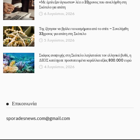
«Με έμπλεξαν άγνωστοι» λέει ο 33χρονος που συνελήφθη στη
Σκόπελο για απάτη
6 Αυγούστου, 2026
Της ζήτησαν να βγάλει τα κοσμήματα από το σπίτι – Συνελήφθη
33χρονος για απάτη στη Σκόπελο
5 Αυγούστου, 2026
Σκάφος αναψυχής στη Σκόπελο λεηλατούσε τον ελληνικό βυθό, η
ΔΕΟΣ κατέσχεσε προστατευμένα κοράλλια αξίας 800.000 ευρώ
4 Αυγούστου, 2026
Επικοινωνία
sporadesnews.com@gmail.com