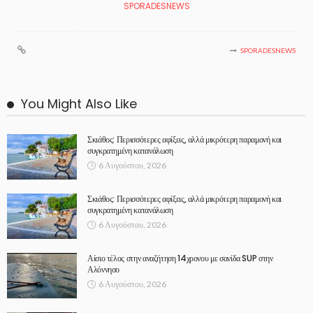
SPORADESNEWS
SPORADESNEWS
You Might Also Like
Σκιάθος: Περισσότερες αφίξεις, αλλά μικρότερη παραμονή και
συγκρατημένη κατανάλωση
6 Αυγούστου, 2026
Σκιάθος: Περισσότερες αφίξεις, αλλά μικρότερη παραμονή και
συγκρατημένη κατανάλωση
6 Αυγούστου, 2026
Αίσιο τέλος στην αναζήτηση 14χρονου με σανίδα SUP στην
Αλόννησο
6 Αυγούστου, 2026