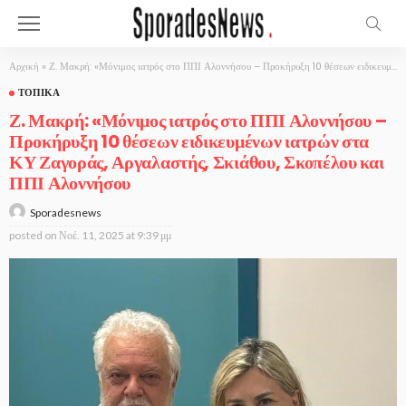
Αρχική
»
Ζ. Μακρή: «Μόνιμος ιατρός στο ΠΠΙ Αλοννήσου – Προκήρυξη 10 θέσεων ειδικευμένων ιατρών στα ΚΥ Ζαγοράς, Αργαλαστής, Σκιάθου, Σκοπέλου και ΠΠΙ Αλοννήσου
ΤΟΠΙΚΆ
Ζ. Μακρή: «Μόνιμος ιατρός στο ΠΠΙ Αλοννήσου –
Προκήρυξη 10 θέσεων ειδικευμένων ιατρών στα
ΚΥ Ζαγοράς, Αργαλαστής, Σκιάθου, Σκοπέλου και
ΠΠΙ Αλοννήσου
Sporadesnews
posted on
Νοέ. 11, 2025 at 9:39 μμ