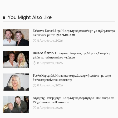
You Might Also Like
Στέφανος Κασσελάκης: Η συγκινητική αποκάλυψη για τη δηµιουργία
οικογένειας με τον Tyler McBeth
8 Αυγούστου, 2026
Bülent Özkan: Ο Τούρκος σύντροφος της Μαρίνας Σταυράκη
μιλάει για πρώτη φορά στην κάμερα
8 Αυγούστου, 2026
Ρούλα Κορομηλά: Η εντυπωσιακή καλοκαιρινή εμφάνιση με μαγιό
δίπλα στην πισίνα του σπιτιού της
8 Αυγούστου, 2026
Δημήτρης Παπαμιχαήλ: Η συγκινητική ανάρτηση του γιου του για τα
22 χρόνια από τον θάνατό του
8 Αυγούστου, 2026