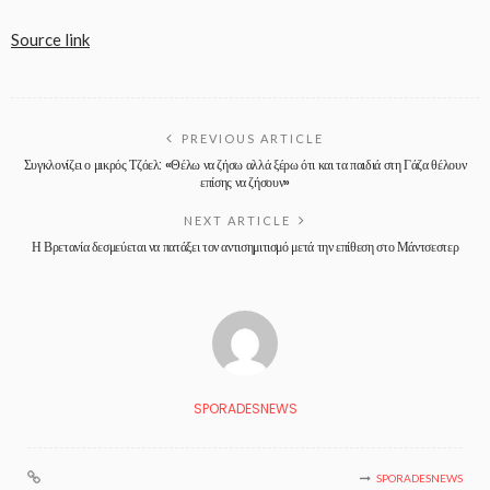
Source link
PREVIOUS ARTICLE
Συγκλονίζει ο μικρός Τζόελ: «Θέλω να ζήσω αλλά ξέρω ότι και τα παιδιά στη Γάζα θέλουν
επίσης να ζήσουν»
NEXT ARTICLE
Η Βρετανία δεσμεύεται να πατάξει τον αντισημιτισμό μετά την επίθεση στο Μάντσεστερ
SPORADESNEWS
SPORADESNEWS