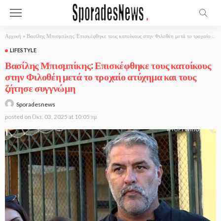
Αρχική
»
Βασίλης Μπισμπίκης: Επισκέφθηκε τους κατοίκους στην Φιλοθέη μετά το τροχαίο ατύχημα και τους ζήτησε συγγνώμη
LIFESTYLE
Βασίλης Μπισμπίκης: Επισκέφθηκε τους κατοίκους
στην Φιλοθέη μετά το τροχαίο ατύχημα και τους
ζήτησε συγγνώμη
Sporadesnews
posted on
Οκτ. 03, 2025 at 10:05 πμ