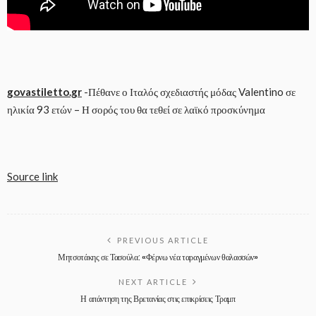
govastiletto.gr
-Πέθανε ο Ιταλός σχεδιαστής μόδας Valentino σε
ηλικία 93 ετών – Η σορός του θα τεθεί σε λαϊκό προσκύνημα
Source link
PREVIOUS ARTICLE
Μητσοτάκης σε Τασούλα: «Φέρνω νέα ταραγμένων θαλασσών»
NEXT ARTICLE
Η απάντηση της Βρετανίας στις επικρίσεις Τραμπ