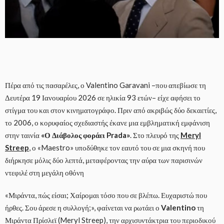
Πέρα από τις πασαρέλες, ο Valentino Garavani –που απεβίωσε τη
Δευτέρα 19 Ιανουαρίου 2026 σε ηλικία 93 ετών– είχε αφήσει το
στίγμα του και στον κινηματογράφο. Πριν από ακριβώς δύο δεκαετίες,
το 2006, ο κορυφαίος σχεδιαστής έκανε μια εμβληματική εμφάνιση
στην ταινία
«Ο Διάβολος φοράει Prada»
. Στο πλευρό της
Meryl
Streep
, ο «Maestro» υποδύθηκε τον εαυτό του σε μια σκηνή που
διήρκησε μόλις δύο λεπτά, μεταφέροντας την αύρα των παρισινών
ντεφιλέ στη μεγάλη οθόνη
«Μιράντα, πώς είσαι; Χαίρομαι τόσο που σε βλέπω. Ευχαριστώ που
ήρθες. Σου άρεσε η συλλογή;», φαίνεται να ρωτάει ο
Valentino
τη
Μιράντα Πρίσλεϊ (Meryl Streep), την αρχισυντάκτρια του περιοδικού