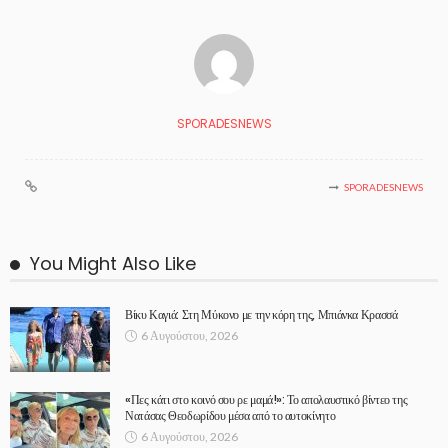
SPORADESNEWS
SPORADESNEWS
You Might Also Like
Βίκυ Καγιά: Στη Μύκονο με την κόρη της, Μπιάνκα Κρασσά
6 Αυγούστου, 2026
«Πες κάτι στο κοινό σου ρε μαμά!»: Το απολαυστικό βίντεο της
Νατάσας Θεοδωρίδου μέσα από το αυτοκίνητο
6 Αυγούστου, 2026