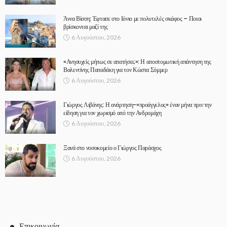
Άννα Βίσση: Έφτασε στο Ιόνιο με πολυτελές σκάφος – Ποιοι
βρίσκονται μαζί της
6 Αυγούστου, 2026
«Ανησυχείς μήπως σε απατήσει;»: Η αποστομωτική απάντηση της
Βαλεντίνης Παπαδάκη για τον Κώστα Σόμμερ
6 Αυγούστου, 2026
Γιώργος Λιβάνης: Η ανάρτηση-«προάγγελος» έναν μήνα πριν την
είδηση για τον χωρισμό από την Ανδρομάχη
6 Αυγούστου, 2026
Ξανά στο νοσοκομείο ο Γιώργος Παράσχος
6 Αυγούστου, 2026
Επικοινωνία