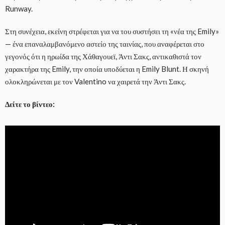
Runway.
Στη συνέχεια, εκείνη στρέφεται για να του συστήσει τη «νέα της Emily»
— ένα επαναλαμβανόμενο αστείο της ταινίας, που αναφέρεται στο
γεγονός ότι η ηρωίδα της Χάθαγουεϊ, Άντι Σακς, αντικαθιστά τον
χαρακτήρα της Emily, την οποία υποδύεται η Emily Blunt. Η σκηνή
ολοκληρώνεται με τον Valentino να χαιρετά την Άντι Σακς.
Δείτε το βίντεο: