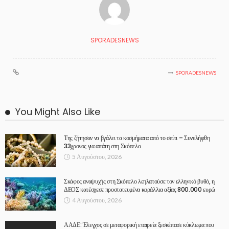
SPORADESNEWS
SPORADESNEWS
You Might Also Like
Της ζήτησαν να βγάλει τα κοσμήματα από το σπίτι – Συνελήφθη
33χρονος για απάτη στη Σκόπελο
5 Αυγούστου, 2026
Σκάφος αναψυχής στη Σκόπελο λεηλατούσε τον ελληνικό βυθό, η
ΔΕΟΣ κατέσχεσε προστατευμένα κοράλλια αξίας 800.000 ευρώ
4 Αυγούστου, 2026
ΑΑΔΕ: Έλεγχος σε μεταφορική εταιρεία ξεσκέπασε κύκλωμα που