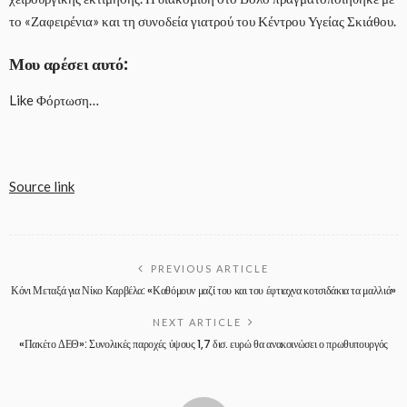
το «Ζαφειρένια» και τη συνοδεία γιατρού του Κέντρου Υγείας Σκιάθου.
Μου αρέσει αυτό:
Like
Φόρτωση…
Post
navigation
Source link
PREVIOUS ARTICLE
Κόνι Μεταξά για Νίκο Καρβέλα: «Καθόμουν μαζί του και του έφτιαχνα κοτσιδάκια τα μαλλιά»
NEXT ARTICLE
«Πακέτο ΔΕΘ»: Συνολικές παροχές ύψους 1,7 δισ. ευρώ θα ανακοινώσει ο πρωθυπουργός