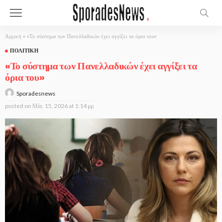
Αρχική
»
«Το σύστημα των Πανελλαδικών έχει αγγίξει τα όρια του»
ΠΟΛΙΤΙΚΉ
«Το σύστημα των Πανελλαδικών έχει αγγίξει τα
όρια του»
Sporadesnews
posted on
Μάι. 15, 2026 at 1:14 μμ