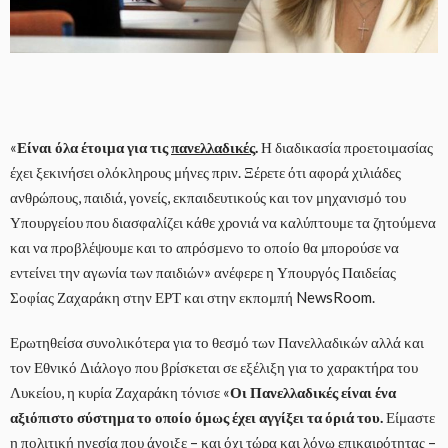
«
Είναι όλα έτοιμα για τις
πανελλαδικές
.
Η διαδικασία προετοιμασίας
έχει ξεκινήσει ολόκληρους μήνες πριν. Ξέρετε ότι αφορά χιλιάδες
ανθρώπους, παιδιά, γονείς, εκπαιδευτικούς και τον μηχανισμό του
Υπουργείου που διασφαλίζει κάθε χρονιά να καλύπτουμε τα ζητούμενα
και να προβλέψουμε και το απρόσμενο το οποίο θα μπορούσε να
εντείνει την αγωνία των παιδιών» ανέφερε η Υπουργός Παιδείας
Σοφίας Ζαχαράκη στην ΕΡΤ και στην εκπομπή NewsRoom.
Ερωτηθείσα συνολικότερα για το θεσμό των Πανελλαδικών αλλά και
τον Εθνικό Διάλογο που βρίσκεται σε εξέλιξη για το χαρακτήρα του
Λυκείου, η κυρία Ζαχαράκη τόνισε «
Οι Πανελλαδικές είναι ένα
αξιόπιστο σύστημα το οποίο όμως έχει αγγίξει τα όριά του.
Είμαστε
η πολιτική ηγεσία που άνοιξε – και όχι τώρα και λόγω επικαιρότητας –