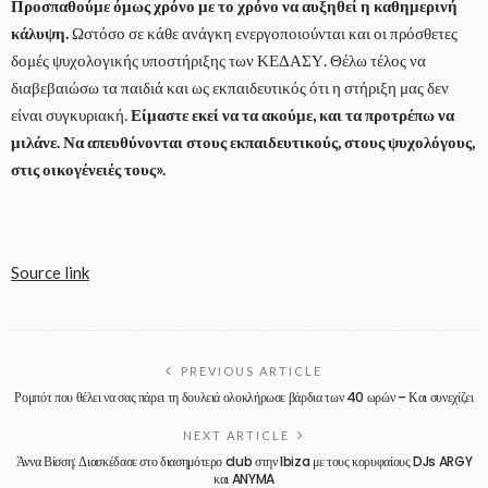
Προσπαθούμε όμως χρόνο με το χρόνο να αυξηθεί η καθημερινή
κάλυψη.
Ωστόσο σε κάθε ανάγκη ενεργοποιούνται και οι πρόσθετες
δομές ψυχολογικής υποστήριξης των ΚΕΔΑΣΥ. Θέλω τέλος να
διαβεβαιώσω τα παιδιά και ως εκπαιδευτικός ότι η στήριξη μας δεν
είναι συγκυριακή.
Είμαστε εκεί να τα ακούμε, και τα προτρέπω να
μιλάνε. Να απευθύνονται στους εκπαιδευτικούς, στους ψυχολόγους,
στις οικογένειές τους».
Source link
PREVIOUS ARTICLE
Ρομπότ που θέλει να σας πάρει τη δουλειά ολοκλήρωσε βάρδια των 40 ωρών – Και συνεχίζει
NEXT ARTICLE
Άννα Βίσση: Διασκέδασε στο διασημότερο club στην Ibiza με τους κορυφαίους DJs ARGY
και ANYMA