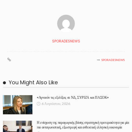
SPORADESNEWS
SPORADESNEWS
You Might Also Like
«Αγνοούν τις εξελίξεις σε ΝΔ, ΣΥΡΙΖΑ και ΠΑΣΟΚ»
6 Αυγούστου, 2026
Η ενίσχυση της παραγωγικής βάσης στρατηγική προτεραιότητα για μία
πιο ανταγωνιστική, εξωστρεφή και ανθεκτική ελληνική οικονομία