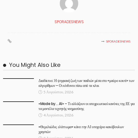
SPORADESNEWS
SPORADESNEWS
You Might Also Like
Διαδίκτυο: Η ψηφιακή ζωή των παιδιών μέσα στο «μαύρο κουτί» των
αλγορίθμων – Οι κίνδυνοι πίσω από τα κλικ
5 Αυγούστου, 2026
«Made by… AI» – Τι αλλάζουν οι υποχρεωτικοί κανόνες της ΕΕ για
τα μοντέλα τεχνητής νοημοσύνης
4 Αυγούστου, 2026
«Θεμελιώδες ελάττωμα» κάνει την ΑΙ υποχείριο κακόβουλων
χρηστών