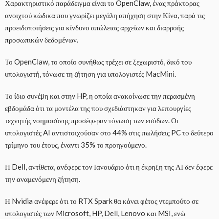
Χαρακτηριστικό παράδειγμα είναι το OpenClaw, ένας πράκτορας
ανοιχτού κώδικα που γνωρίζει μεγάλη απήχηση στην Κίνα, παρά τις
προειδοποιήσεις για κίνδυνο απώλειας αρχείων και διαρροής
προσωπικών δεδομένων.
Το OpenClaw, το οποίο συνήθως τρέχει σε ξεχωριστό, δικό του
υπολογιστή, τόνωσε τη ζήτηση για υπολογιστές MacMini.
Το ίδιο συνέβη και στην HP, η οποία ανακοίνωσε την περασμένη
εβδομάδα ότι τα μοντέλα της που σχεδιάστηκαν για λειτουργίες
τεχνητής νοημοσύνης προσέφεραν τόνωση των εσόδων. Οι
υπολογιστές AI αντιστοιχούσαν στο 44% στις πωλήσεις PC το δεύτερο
τρίμηνο του έτους, έναντι 35% το προηγούμενο.
Η Dell, αντίθετα, ανέφερε τον Ιανουάριο ότι η έκρηξη της ΑΙ δεν έφερε
την αναμενόμενη ζήτηση.
Η Nvidia ανέφερε ότι το RTX Spark θα κάνει φέτος ντεμπούτο σε
υπολογιστές των Microsoft, HP, Dell, Lenovo και MSI, ενώ