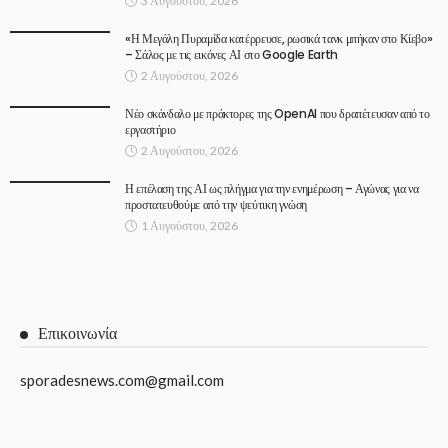
3 Αυγούστου, 2026
«Η Μεγάλη Πυραμίδα κατέρρευσε, ρωσικά τανκ μπήκαν στο Κίεβο»
– Σάλος με τις εικόνες ΑΙ στο Google Earth
2 Αυγούστου, 2026
Νέο σκάνδαλο με πράκτορες της OpenAI που δραπέτευσαν από το
εργαστήριο
2 Αυγούστου, 2026
Η επέλαση της ΑΙ ως πλήγμα για την ενημέρωση – Αγώνας για να
προστατευθούμε από την ψεύτικη γνώση
1 Αυγούστου, 2026
Επικοινωνία
sporadesnews.com@gmail.com