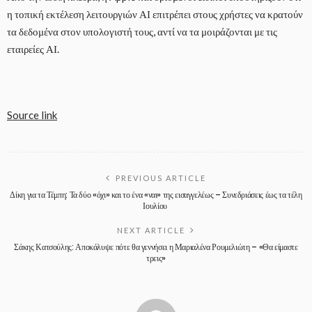
η τοπική εκτέλεση λειτουργιών ΑΙ επιτρέπει στους χρήστες να κρατούν
τα δεδομένα στον υπολογιστή τους, αντί να τα μοιράζονται με τις
εταιρείες ΑΙ.
Source link
PREVIOUS ARTICLE
Δίκη για τα Τέμπη: Τα δύο «όχι» και το ένα «ναι» της εισαγγελέως – Συνεδριάσεις έως τα τέλη
Ιουλίου
NEXT ARTICLE
Σάκης Κατσούλης: Αποκάλυψε πότε θα γεννήσει η Μαριαλένα Ρουμελιώτη – «Θα είμαστε
τρεις»