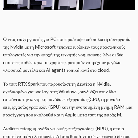
O νέος επεξεργαστής για PC που προέκυψε από πολυετή συνεργασία
της Nvidia με τη Microsoft «επανεφευρίσκει» τους προσωπικούς
υπολογιστές για την εποχή της τεχνητής νοημοσύνης, λένε οι δύο
εταιρείες, καθώς αρκετοί χρήστες προτιμούν να τρέχουν μεγάλα
γλωσσικά μοντέλα και AI agents τοπικά, αντί στο cloud.
Το τσιπ RTX Spark που παρουσίασε τη Δευτέρα η Nvidia,
σχεδιασμένο για υπολογιστές Windows, συνδυάζει στην ίδια
επιφάνεια την κεντρική μονάδα επεξεργασίας (CPU, τη μονάδα
επεξεργασίας γραφικών (GPU) και την ενοποιημένη μνήμη RAM, μια
προσέγγιση που ακολουθεί και η Apple με τα τσιπ της σειράς M.
Διαθέτει επίσης «μονάδα νευρικής επεξεργασίας» (NPU), η οποία
μπορεί να τρέχει λειτουργίες ΑΙ που βασίζονται σε νευρωνικά δίκτυα.