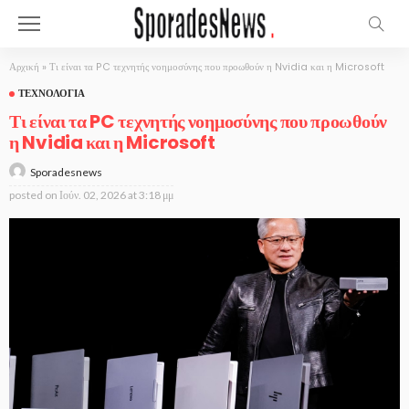
Αρχική
»
Τι είναι τα PC τεχνητής νοημοσύνης που προωθούν η Nvidia και η Microsoft
ΤΕΧΝΟΛΟΓΊΑ
Τι είναι τα PC τεχνητής νοημοσύνης που προωθούν
η Nvidia και η Microsoft
Sporadesnews
posted on
Ιούν. 02, 2026 at 3:18 μμ