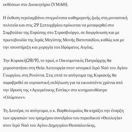
εκθέσεων στο Διοικητήριο (ΥΜΑΘ).
Η έκθεση περιλαμβάνει στιγμιότυπα καθημερινής ζωής στη μοναστική
πολιτεία και στις 29 Σεπτεμβρίου πρόκειται να μεταφερθεί στο
Συμβούλιο της Ευρώπης στο Στρασβούργο, σε διοργάνωση και με
πρωτοβουλία της Ιεράς Μεγίστης Μονής Βατοπαιδίου, καθώς και με
την υποστήριξη και χορηγία του Ιδρύματος Αιγέας.
Την Κυριακή(28/9), το πρωί, ο Οικουμενικός Πατριάρχης θα
χοροστατήσει στη Θεία Λειτουργία στον ιστορικό Ιερό Ναό του Αγίου
Γεωργίου, στη Ροτόντα. Στις επτά το απόγευμα της Κυριακής θα
παραβρεθεί σε εορταστική εκδήλωση για τα εικοσιπέντε χρόνια από
την ίδρυση της «Αγιορείτικης Εστίας» στο κινηματοθέατρο
«Ολύμπιον».
Τη Δευτέρα, το απόγευμα, ο κ. Βαρθολομαίος θα κηρύξει την έναρξη
των εργασιών του τριημέρου συνεδρίου του περιοδικού «Θεολογία»
στον Ιερό Ναό του Αγίου Δημητρίου Θεσσαλονίκης.