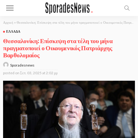
Αρχική
»
Θεσσαλονίκη: Επίσκεψη στα τέλη του μήνα πραγματοποιεί ο Οικουμενικός Πατριάρχης Βαρθολομαίος
ΕΛΛΆΔΑ
Θεσσαλονίκη: Επίσκεψη στα τέλη του μήνα
πραγματοποιεί ο Οικουμενικός Πατριάρχης
Βαρθολομαίος
Sporadesnews
posted on
Σεπ. 03, 2025 at 2:02 μμ