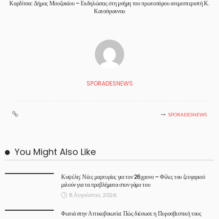
Καρδίτσα: Δήμος Μουζακίου – Εκδηλώσεις στη μνήμη του πρωτοπόρου ανεμοπτεριστή Κ.
Κατσόγιαννου
SPORADESNEWS
SPORADESNEWS
You Might Also Like
Κυψέλη: Νέες μαρτυρίες για τον 26χρονο – Φίλες του ζευγαριού
μιλούν για τα προβλήματα στον γάμο του
8 Αυγούστου, 2026
Φωτιά στην Αττικοβοιωτία: Πώς διέσωσε η Πυροσβεστική τους