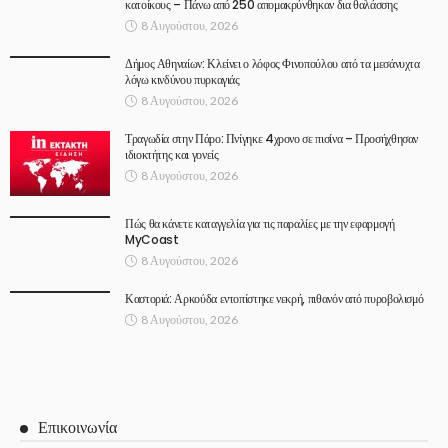
κατοίκους – Πάνω από 250 απομακρύνθηκαν δια θαλάσσης
8 Αυγούστου, 2026
Δήμος Αθηναίων: Κλείνει ο λόφος Φινοπούλου από τα μεσάνυχτα
λόγω κινδύνου πυρκαγιάς
8 Αυγούστου, 2026
Τραγωδία στην Πάρο: Πνίγηκε 4χρονο σε πισίνα – Προσήχθησαν
ιδιοκτήτης και γονείς
8 Αυγούστου, 2026
Πώς θα κάνετε καταγγελία για τις παραλίες με την εφαρμογή
MyCoast
8 Αυγούστου, 2026
Καστοριά: Αρκούδα εντοπίστηκε νεκρή, πιθανόν από πυροβολισμό
8 Αυγούστου, 2026
Επικοινωνία