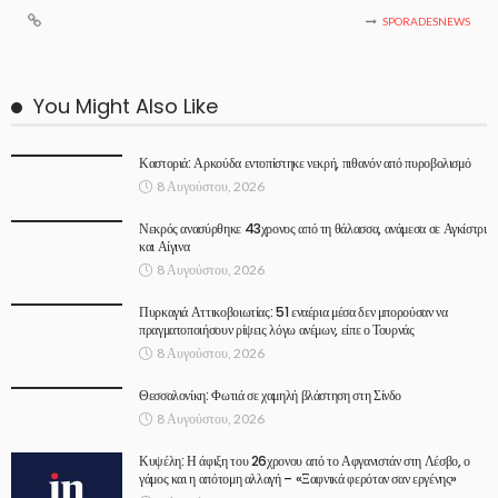
SPORADESNEWS
You Might Also Like
Καστοριά: Αρκούδα εντοπίστηκε νεκρή, πιθανόν από πυροβολισμό
8 Αυγούστου, 2026
Νεκρός ανασύρθηκε 43χρονος από τη θάλασσα, ανάμεσα σε Αγκίστρι
και Αίγινα
8 Αυγούστου, 2026
Πυρκαγιά Αττικοβοιωτίας: 51 εναέρια μέσα δεν μπορούσαν να
πραγματοποιήσουν ρίψεις λόγω ανέμων, είπε ο Τουρνάς
8 Αυγούστου, 2026
Θεσσαλονίκη: Φωτιά σε χαμηλή βλάστηση στη Σίνδο
8 Αυγούστου, 2026
Κυψέλη: Η άφιξη του 26χρονου από το Αφγανιστάν στη Λέσβο, ο
γάμος και η απότομη αλλαγή – «Ξαφνικά φερόταν σαν εργένης»