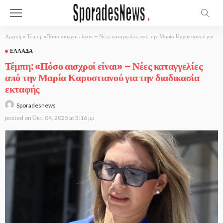
Αρχική
»
Τέμπη: «Πόσο αισχροί είναι» – Νέες καταγγελίες από την Μαρία Καρυστιανού για την διαδικασία εκταφής
ΕΛΛΆΔΑ
Τέμπη: «Πόσο αισχροί είναι» – Νέες καταγγελίες
από την Μαρία Καρυστιανού για την διαδικασία
εκταφής
Sporadesnews
posted on
Οκτ. 04, 2025 at 3:16 μμ