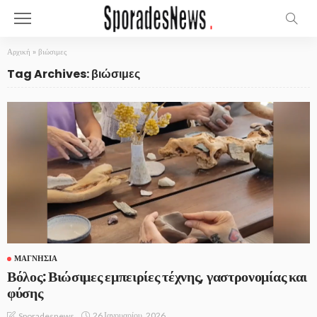
Αρχική
»
βιώσιμες
Tag Archives: βιώσιμες
ΜΑΓΝΗΣΊΑ
Βόλος: Βιώσιμες εμπειρίες τέχνης, γαστρονομίας και
φύσης
26 Ιανουαρίου, 2026
Sporadesnews