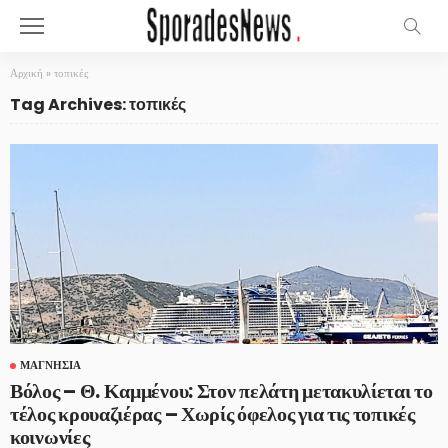
Αρχική
»
τοπικές
Tag Archives: τοπικές
ΜΑΓΝΗΣΊΑ
Βόλος – Θ. Καμμένου: Στον πελάτη μετακυλίεται το
τέλος κρουαζιέρας – Χωρίς όφελος για τις τοπικές
κοινωνίες