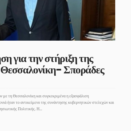
η για την στήριξη της
 Θεσσαλονίκη- Σποράδες
ν με τη Θεσσαλονίκη και συγκεκριμένα η εξασφάλιση
ονιά ήταν το αντικείμενο της συνάντησης κυβερνητικών στελεχών και
σιωτικής Πολιτικής. Η...