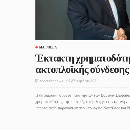
ΜΑΓΝΗΣΊΑ
Έκτακτη χρηματοδότησ
ακτοπλοϊκής σύνδεσης
27 Απριλίου, 2024
Sporadesnews
Η ακτοπλοϊκή σύνδεση των νησιών των Βορείων Σποράδω
χρηματοδότησης της κρατικής στήριξης για την φετινή χρ
υπηρεσιακών παραγόντων στο υπουργείο Ναυτιλίας και Νη