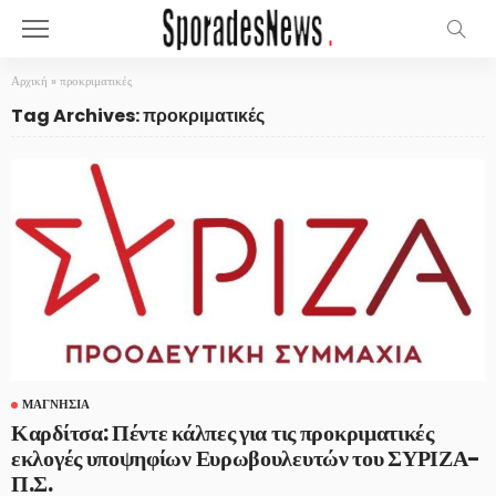
Αρχική
»
προκριματικές
Tag Archives: προκριματικές
ΜΑΓΝΗΣΊΑ
Καρδίτσα: Πέντε κάλπες για τις προκριματικές
εκλογές υποψηφίων Ευρωβουλευτών του ΣΥΡΙΖΑ-
Π.Σ.